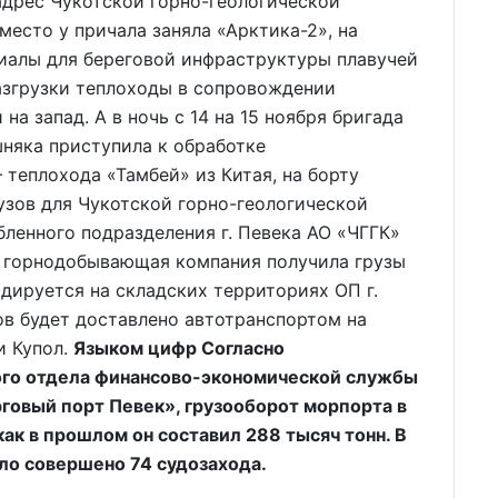
адрес Чукотской горно-геологической
место у причала заняла «Арктика-2», на
иалы для береговой инфраструктуры плавучей
азгрузки теплоходы в сопровождении
а запад. А в ночь с 14 на 15 ноября бригада
няка приступила к обработке
 теплохода «Тамбей» из Китая, на борту
рузов для Чукотской горно-геологической
ленного подразделения г. Певека АО «ЧГГК»
 горнодобывающая компания получила грузы
идируется на складских территориях ОП г.
ов будет доставлено автотранспортом на
и Купол.
Языком цифр Согласно
го отдела финансово-экономической службы
говый порт Певек», грузооборот морпорта в
 как в прошлом он составил 288 тысяч тонн. В
ло совершено 74 судозахода.