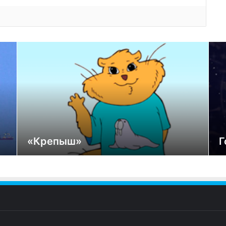
«Крепыш»
Г