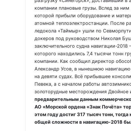
разгрузку «Синегорск», доставивший в 
компании плановые грузы. Вслед за ним 
которой прибыли оборудование и матер
атомной теплоэлектростанции. После р
ледокола «Таймыр» ушли по Севморпути н
докеров под руководством Николая Буш
заключительного судна навигации-2018 –
которого находились 7,4 тысячи тонн г
компании. Как сообщил директор обособ
Александр Усов, в нынешнюю навигацию
на девяти судах. Всё прибывшее консол
Певека, а с началом работы автозимник
золоторудные месторождения Двойное 
предварительным данным коммерческо
АО «Морской ордена «Знак Почёта» тор
этом году достиг 317 тысяч тонн, тогда
общей сложности в навигацию-2018 бы