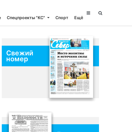
е
Спецпроекты "КС"
Спорт
Ещё
Свежий
номер