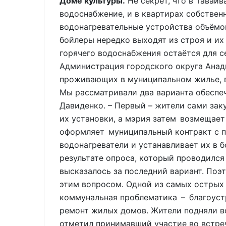
Доме культуры.
Не секрет, что в Тавай
водоснабжение, и в квартирах собствен
водонагревательные устройства объёмом
бойлеры нередко выходят из строя и их
горячего водоснабжения остаётся для с
Администрация городского округа Анад
проживающих в муниципальном жилье, в
Мы рассматривали два варианта обеспеч
Давиденко. – Первый – жители сами зак
их установки, а мэрия затем возмещае
оформляет муниципальный контракт с п
водонагреватели и устанавливает их в
результате опроса, который проводилс
высказалось за последний вариант. Поэ
этим вопросом. Одной из самых острых
коммунальная проблематика – благоуст
ремонт жилых домов. Жители подняли в
отметил принимавший участие во встреч