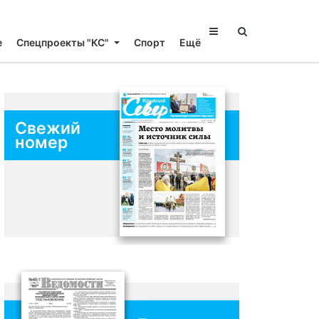
е
Спецпроекты "КС"
Спорт
Ещё
Свежий
номер