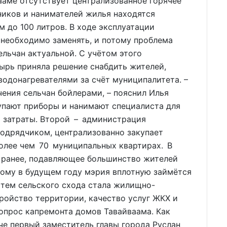
вааме отсутствует централизованное горячее
ников и нанимателей жилья находятся
 до 100 литров. В ходе эксплуатации
 необходимо заменять, и потому проблема
ельчан актуальной. С учётом этого
ырь приняла решение снабдить жителей,
одонагревателями за счёт муниципалитета. –
ения сельчан бойлерами, – пояснил Илья
упают приборы и нанимают специалиста для
т затраты. Второй – администрация
одрядчиком, централизованно закупает
 более чем 70 муниципальных квартирах. В
я ранее, подавляющее большинство жителей
тому в будущем году мэрия вплотную займётся
 тем сельского схода стала жилищно-
ройство территории, качество услуг ЖКХ и
опрос капремонта домов Тавайваама. Как
е первый заместитель главы города Руслан