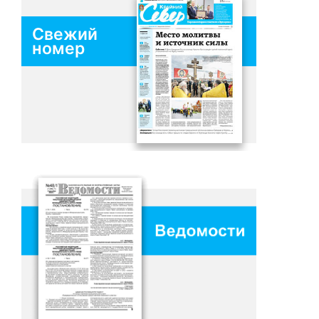
Свежий
номер