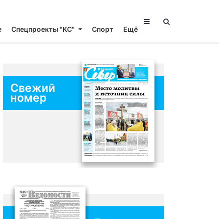
е
Спецпроекты "КС"
Спорт
Ещё
Свежий
номер