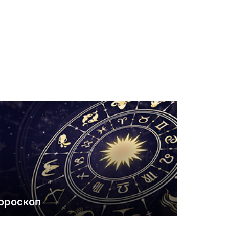
ороскоп