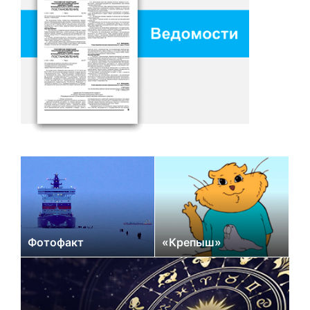
Фотофакт
«Крепыш»