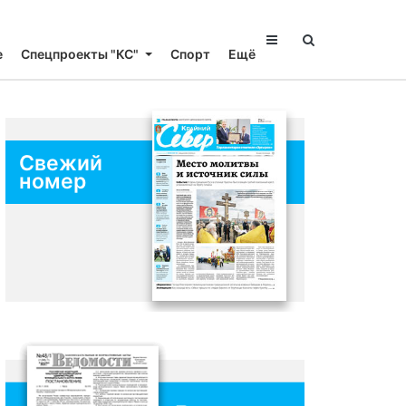
е
Спецпроекты "КС"
Спорт
Ещё
Свежий
номер