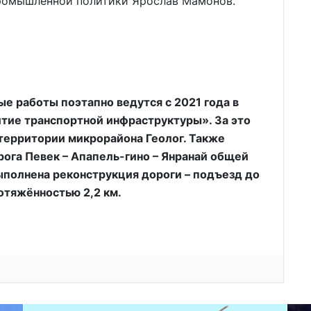
промышленной политики Ярослав Мамонов.
е работы поэтапно ведутся с 2021 года в
тие транспортной инфраструктуры». За это
территории микрорайона Геолог. Также
рога Певек – Апапель-гино – Янранай общей
ыполнена реконструкция дороги – подъезд до
отяжённостью 2,2 км.