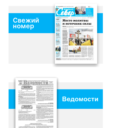
Свежий
номер