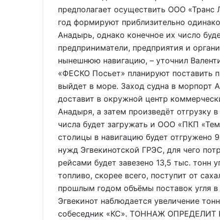
предполагает осуществить ООО «Транс Л
год формируют приблизительно одинако
Анадырь, однако конечное их число буде
предприниматели, предприятия и органи
нынешнюю навигацию, – уточнил Валенти
«ФЕСКО Посьет» планируют поставить по
выйдет в море. Заход судна в морпорт 
доставит в окружной центр коммерческ
Анадыря, а затем произведёт отгрузку в
числа будет загружать и ООО «ПКП «Тем
столицы в навигацию будет отгружено 90
нужд Эгвекинотской ГРЭС, для чего пот
рейсами будет завезено 13,5 тыс. тонн 
топливо, скорее всего, поступит от сах
прошлым годом объёмы поставок угля в
Эгвекинот наблюдается увеличение тонн
собеседник «КС». ТОННАЖ ОПРЕДЕЛИТ 