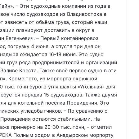
айн». – Эти судоходные компании из года в
вое число судозаходов из Владивостока в
т зависеть от объёма груза, который наши
зации планируют доставить в округ в
н Евгеньевич. – Первый контейнеровоз
д погрузку 4 июня, а спустя три дня он
Анадыря ожидается 16-18 июня. Это судно
ий груз ряда предпринимателей и организаций
 Заливе Креста. Также своё первое судно в эти
п». Кроме того, из морпорта окружной
 тыс. тонн бурого угля шахты «Угольная» для
ребуется порядка 15 судозаходов. Также двумя
угля для котельной посёлка Провидения. Это
алинских угледобытчиков. – По сравнению с
 Провидения остаются стабильными. На
ажа примерно на 20-30 тыс. тонн, – отметил
РЕКА Полным ходом в Анадырском морпорту