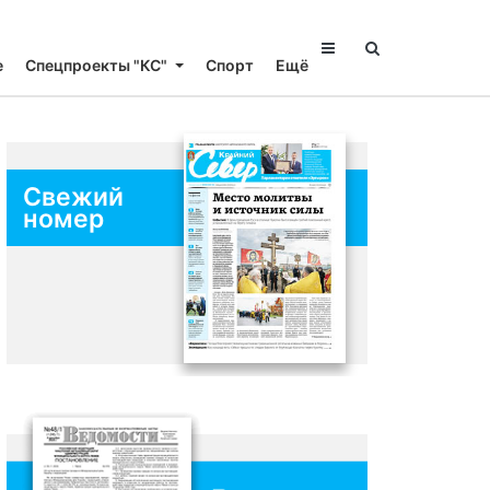
е
Спецпроекты "КС"
Спорт
Ещё
Свежий
номер