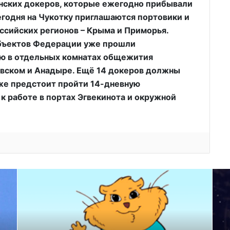
инских докеров, которые ежегодно прибывали
сегодня на Чукотку приглашаются портовики и
ссийских регионов – Крыма и Приморья.
убъектов Федерации уже прошли
ю в отдельных комнатах общежития
овском и Анадыре. Ещё 14 докеров должны
оже предстоит пройти 14-дневную
к работе в портах Эгвекинота и окружной