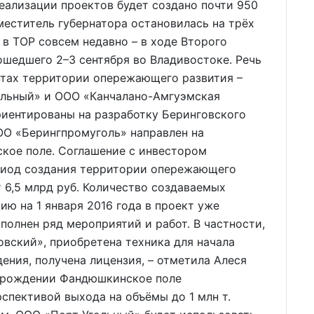
 реализации проектов будет создано почти 950
меститель губернатора остановилась на трёх
 в ТОР совсем недавно – в ходе Второго
шедшего 2–3 сентября во Владивостоке. Речь
нтах территории опережающего развития –
ольный» и ООО «Канчалано-Амгуэмская
риентированы на разработку Беринговского
ОО «Берингпромуголь» направлен на
кое поле. Соглашение с инвестором
период создания территории опережающего
 6,5 млрд руб. Количество создаваемых
ию на 1 января 2016 года в проект уже
ыполнен ряд мероприятий и работ. В частности,
вский», приобретена техника для начала
ния, получена лицензия, – отметила Алеся
торождении Фандюшкинское поле
спективой выхода на объёмы до 1 млн т.