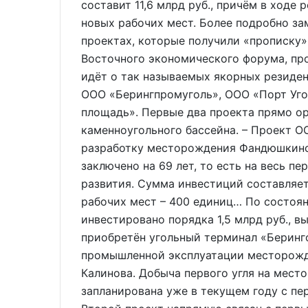
составит 11,6 млрд руб., причём в ходе
новых рабочих мест. Более подробно за
проектах, которые получили «прописку»
Восточного экономического форума, про
идёт о так называемых якорных резиде
ООО «Берингпромуголь», ООО «Порт Уг
площадь». Первые два проекта прямо о
каменноугольного бассейна. – Проект О
разработку месторождения Фандюшкинс
заключено на 69 лет, то есть на весь 
развития. Сумма инвестиций составляет
рабочих мест – 400 единиц… По состоян
инвестировано порядка 1,5 млрд руб., в
приобретён угольный терминал «Беринго
промышленной эксплуатации месторожде
Калинова. Добыча первого угля на мес
запланирована уже в текущем году с пер