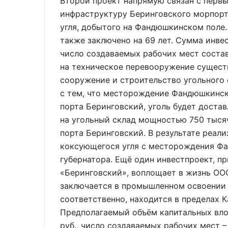
Второй проект напрямую связан с первы
инфраструктуру Беринговского морпор
угля, добытого на Фандюшкинском поле.
также заключено на 69 лет. Сумма инвес
число создаваемых рабочих мест состав
на техническое перевооружение сущес
сооружение и строительство угольного 
с тем, что месторождение Фандюшкинск
порта Беринговский, уголь будет доста
на угольный склад мощностью 750 тыся
порта Беринговский. В результате реали
коксующегося угля с месторождения Фа
губернатора. Ещё один инвестпроект, п
«Беринговский», воплощает в жизнь ОО
заключается в промышленном освоении
соответственно, находится в пределах 
Предполагаемый объём капитальных вло
руб., число создаваемых рабочих мест –