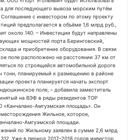
м. ООО «Порт Угольный» будет использовать
та для последующего вывоза морским путём
 Соглашение с инвестором по этому проекту
тиций предполагается в объёме 1,6 млрд руб.,
ит около 140. – Инвестиции будут направлены
твующих мощностей порта Беринговский,
склада и приобретение оборудования. В связи
ое поле расположено на расстоянии 37 км от
вляться по строящейся автомобильной дороге
ч тонн, планируемый к размещению в районе
зации проекта планируется начать экспорт
ндюшкинское поле, – добавила заместитель
ринятый на ВЭФ в ряды резидентов ТОР
О «Канчалано-Амгуэмская площадь». Он
 месторождения Жильное, которое,
Канчалано-Амгуэмской площади.
жений по Жильному заявлен в сумме 2,6 млрд
 312. Уже в период 2017–2018 годов инвестор