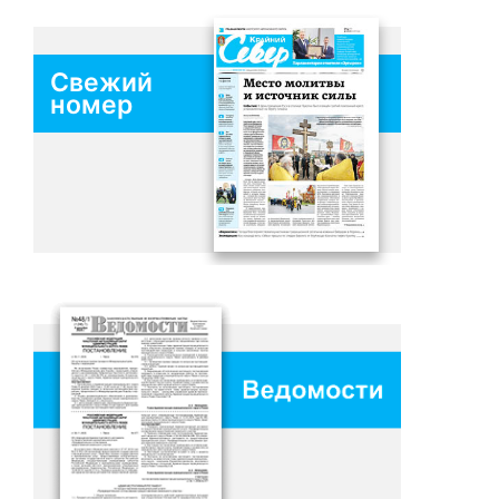
Свежий
номер