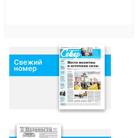
Свежий
номер