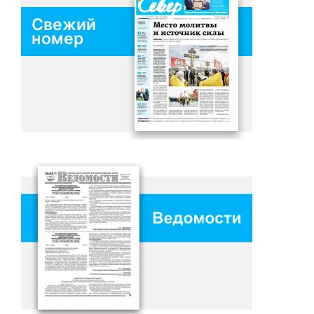
Свежий
номер