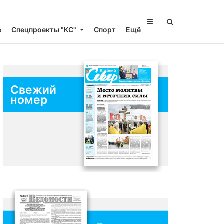
е
Спецпроекты "КС"
Спорт
Ещё
Свежий
номер