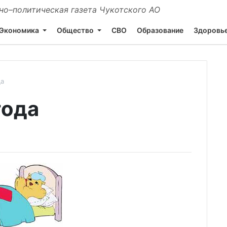
о–политическая газета Чукотского АО
Экономика
Общество
СВО
Образование
Здоровь
да
года