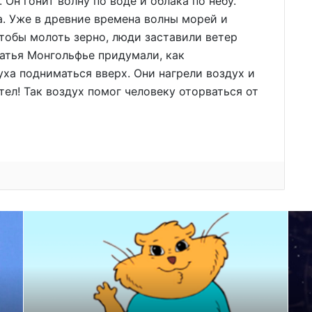
 Он гонит волну по воде и облака по небу.
а. Уже в древние времена волны морей и
тобы молоть зерно, люди заставили ветер
атья Монгольфье придумали, как
уха подниматься вверх. Они нагрели воздух и
ел! Так воздух помог человеку оторваться от