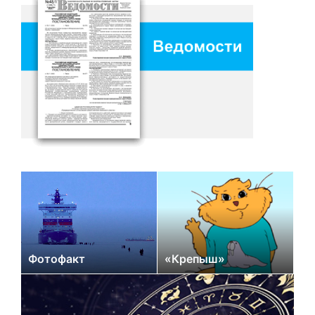
Фотофакт
«Крепыш»