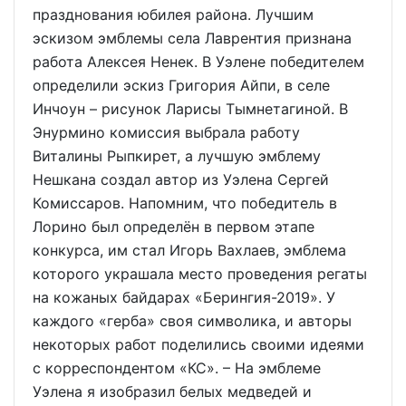
празднования юбилея района. Лучшим
эскизом эмблемы села Лаврентия признана
работа Алексея Ненек. В Уэлене победителем
определили эскиз Григория Айпи, в селе
Инчоун – рисунок Ларисы Тымнетагиной. В
Энурмино комиссия выбрала работу
Виталины Рыпкирет, а лучшую эмблему
Нешкана создал автор из Уэлена Сергей
Комиссаров. Напомним, что победитель в
Лорино был определён в первом этапе
конкурса, им стал Игорь Вахлаев, эмблема
которого украшала место проведения регаты
на кожаных байдарах «Берингия-2019». У
каждого «герба» своя символика, и авторы
некоторых работ поделились своими идеями
с корреспондентом «КС». – На эмблеме
Уэлена я изобразил белых медведей и