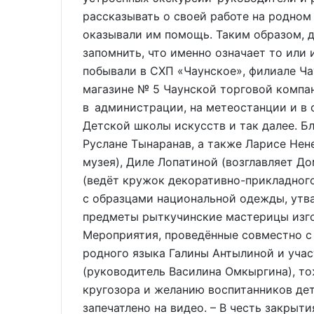
рассказывать о своей работе на родно
оказывали им помощь. Таким образом, д
запомнить, что именно означает то или
побывали в СХП «Чаунское», филиале Ча
магазине № 5 Чаунской торговой компан
в администрации, на метеостанции и в 
Детской школы искусств и так далее. Б
Руслане Тынаранав, а также Ларисе Нен
музея), Диле Лопатиной (возглавляет Д
(ведёт кружок декоративно-прикладног
с образцами национальной одежды, утв
предметы рыткучинские мастерицы изг
Мероприятия, проведённые совместно с
родного языка Галины Антылиной и уча
(руководитель Василина Омкыргина), т
кругозора и желанию воспитанников дет
запечатлено на видео. – В честь закрыт