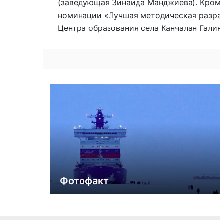
(заведующая Зинаида Манджиева). Кроме
номинации «Лучшая методическая разра
Центра образования села Канчалан Гали
Фотофакт