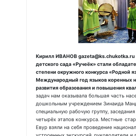
Кирилл ИВАНОВ gazeta@ks.chukotka.ru 
детского сада «Ручеёк» стали обладат
степени окружного конкурса «Родной яз
Международный год языков коренных н
развития образования и повышения ква
задач нам оказывала большая часть нас
дошкольным учреждением Зинаида Манд
специальную рабочую группу, заседания
четырёх этапов конкурса. Местные ста
Евур взяли на себя проведение национа
устроенных экскурсий руководители и 