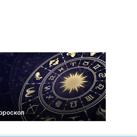
ороскоп