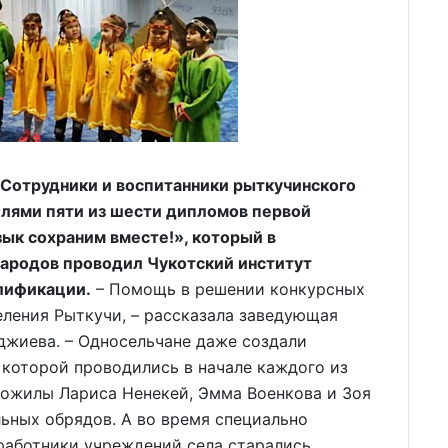
Сотрудники и воспитанники рыткучинского
елями пяти из шести дипломов первой
ык сохраним вместе!», который в
ародов проводил Чукотский институт
лификации.
– Помощь в решении конкурсных
еления Рыткучи, – рассказала заведующая
жиева. – Односельчане даже создали
 которой проводились в начале каждого из
рожилы Лариса Ненекей, Эмма Военкова и Зоя
льных обрядов. А во время специально
работники учреждений села старались