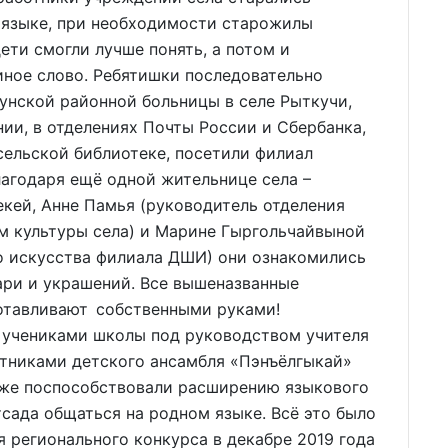
м языке, при необходимости старожилы
ети смогли лучше понять, а потом и
 иное слово. Ребятишки последовательно
унской районной больницы в селе Рыткучи,
ии, в отделениях Почты России и Сбербанка,
сельской библиотеке, посетили филиал
лагодаря ещё одной жительнице села –
екей, Анне Памья (руководитель отделения
ом культуры села) и Марине Гыргольчайвыной
о искусства филиала ДШИ) они ознакомились
ари и украшений. Все вышеназванные
отавливают собственными руками!
 учениками школы под руководством учителя
стниками детского ансамбля «Пэнъёлгыкай»
оже поспособствовали расширению языкового
сада общаться на родном языке. Всё это было
ия регионального конкурса в декабре 2019 года