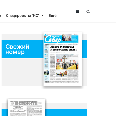
е
Спецпроекты "КС"
Ещё
Свежий
номер