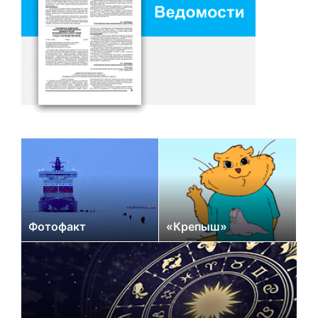
Фотофакт
«Крепыш»