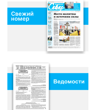
Свежий
номер