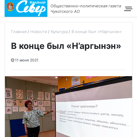
Общественно–политическая газета
Чукотского АО
Главная
Новости
Культура
В конце был «Н’аргынэн»
В конце был «Н’аргынэн»
11 июня 2021