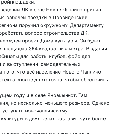
стройплощадки.
ведении ДК в селе Новое Чаплино принял
мя рабочей поездки в Провиденский
а региона поручил окружному Департаменту
работать вопрос строительства ДК.
верждён проект Дома культуры. Он будет
е площадью 394 квадратных метра. В здании
абинеты для работы клубов, фойе для
ий и выступлений самодеятельных
м того, что всё население Нового Чаплино
бъекта вполне достаточно, чтобы обеспечить
ущем году и в селе Янракыннот. Там
ния, но несколько меньшего размера. Однако
 уступать новочаплинскому.
ультуры в двух сёлах составит чуть более
акынноте. Уже завершены аукционные