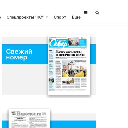
е
Спецпроекты "КС"
Спорт
Ещё
Свежий
номер