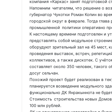
компания «Каркас» занят подготовкой 
Напомним читателям, что решение о воз
губернатор Чукотки Роман Копин во вре
городской округ в феврале. Тогда глав
промышленной политики оперативно про
К настоящему времени подготовлен и ут
представлять собой модульное строени
оборудуют зрительный зал на 45 мест, к
проведения выставок, встреч, репетиц
коллективов, а также дискотек. С учёто
составляет около 350 человек, такого о
досуг сельчан.
Похожий проект будет реализован в тек
планируется возведение модульного зда
функционально ДК Янракыннота не будет
Стоимость строительства новых Домов к
100 млн рублей.
ДК не единственная новостройка в Янр