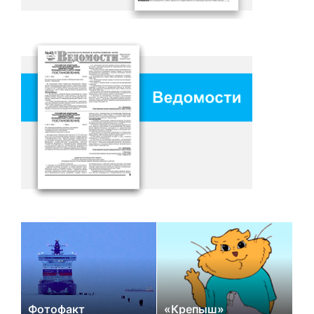
Фотофакт
«Крепыш»