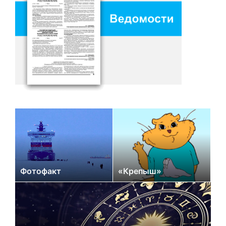
Фотофакт
«Крепыш»