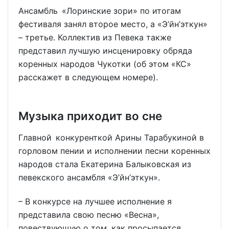
Ансамбль «Лоринские зори» по итогам
фестиваля занял второе место, а «Э’йн’эткун»
– третье. Коллектив из Певека также
представил лучшую инсценировку обряда
коренных народов Чукотки (об этом «КС»
расскажет в следующем номере).
Музыка приходит во сне
Главной конкуренткой Арины Тарабукиной в
горловом пении и исполнении песни коренных
народов стала Екатерина Балыковская из
певекского ансамбля «Э’йн’эткун».
– В конкурсе на лучшее исполнение я
представила свою песню «Весна»,
повествующую о том, как просыпается