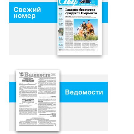
Свежий
номер