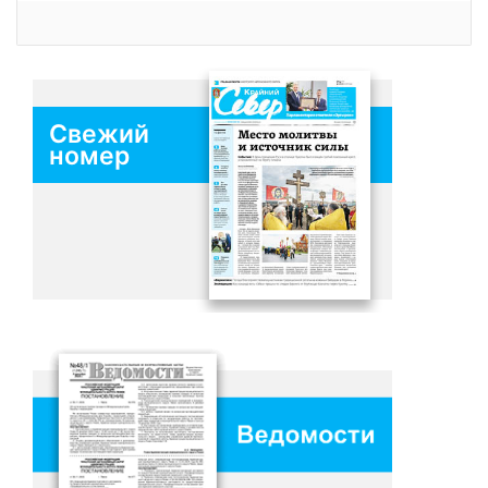
Свежий
номер