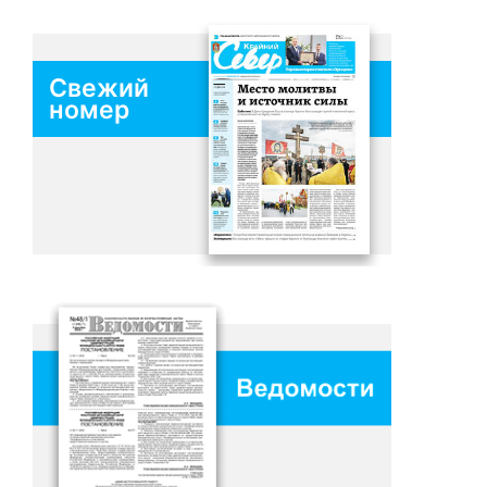
Свежий
номер