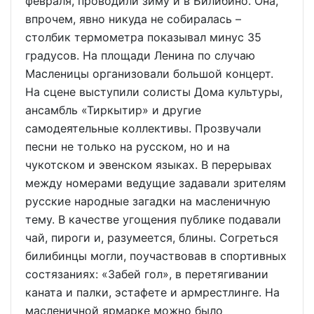
февраля, проводили зиму и в Билибино. Она,
впрочем, явно никуда не собиралась –
столбик термометра показывал минус 35
градусов. На площади Ленина по случаю
Масленицы организовали большой концерт.
На сцене выступили солисты Дома культуры,
ансамбль «Тиркытир» и другие
самодеятельные коллективы. Прозвучали
песни не только на русском, но и на
чукотском и эвенском языках. В перерывах
между номерами ведущие задавали зрителям
русские народные загадки на масленичную
тему. В качестве угощения публике подавали
чай, пироги и, разумеется, блины. Согреться
билибинцы могли, поучаствовав в спортивных
состязаниях: «Забей гол», в перетягивании
каната и палки, эстафете и армрестлинге. На
масленичной ярмарке можно было