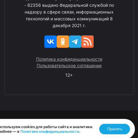
- 82356 выдано Федеральной службой по
надзору в сфере связи, информационных
технологий и массовых коммуникаций 8
декабря 2021 г.
Политика конфиденциальности
Пользовательское соглашение
12+
© 2008—2025 ГАУ ЧАО «Издательство «Крайний Север»
спользуем cookies для работы сайта и аналитики.
Принять
Разработано RASA
робнее — в
Политике конфиденциальности
.