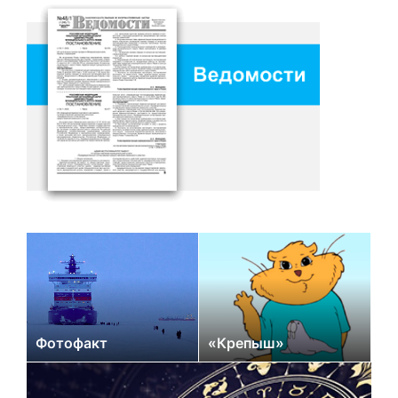
Фотофакт
«Крепыш»