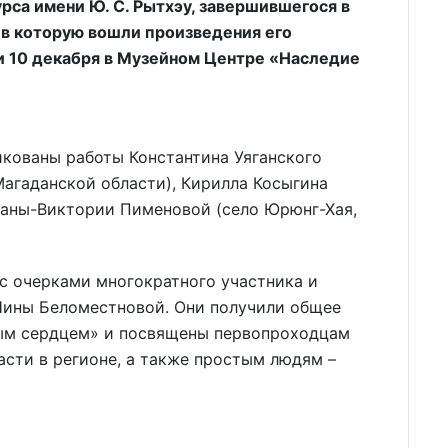
рса имени Ю. С. Рытхэу, завершившегося в
 в которую вошли произведения его
и 10 декабря в Музейном Центре «Наследие
икованы работы Константина Уяганского
Магаданской области), Кирилла Косыгина
Дианы-Виктории Пименовой (село Юрюнг-Хая,
с очерками многократного участника и
Нины Беломестновой. Они получили общее
ным сердцем» и посвящены первопроходцам
асти в регионе, а также простым людям –