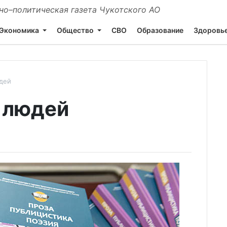
о–политическая газета Чукотского АО
Экономика
Общество
СВО
Образование
Здоровь
дей
о людей