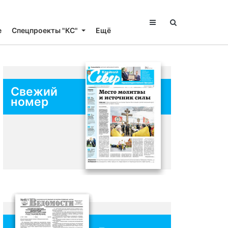
е
Спецпроекты "КС"
Ещё
Свежий
номер