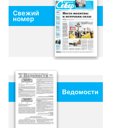
Свежий
номер