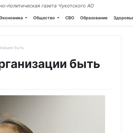
о–политическая газета Чукотского АО
Экономика
Общество
СВО
Образование
Здоровь
изации быть
рганизации быть