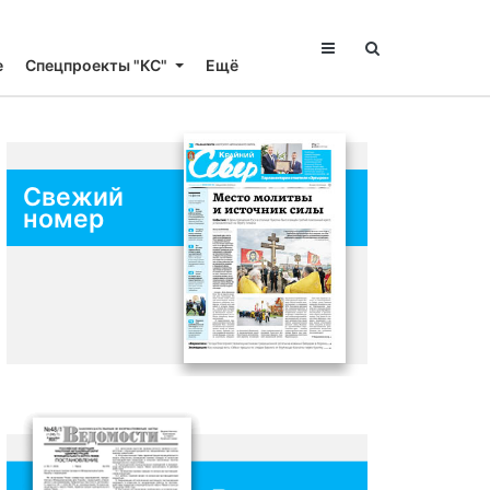
е
Спецпроекты "КС"
Ещё
Свежий
номер