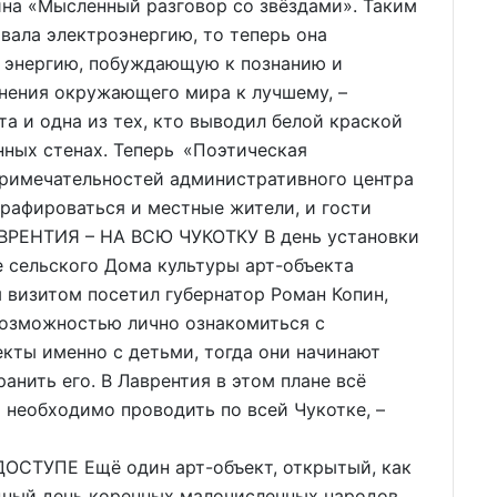
ина «Мысленный разговор со звёздами». Таким
вала электроэнергию, то теперь она
, энергию, побуждающую к познанию и
енения окружающего мира к лучшему, –
а и одна из тех, кто выводил белой краской
нных стенах. Теперь «Поэтическая
примечательностей административного центра
графироваться и местные жители, и гости
АВРЕНТИЯ – НА ВСЮ ЧУКОТКУ В день установки
е сельского Дома культуры арт-объекта
 визитом посетил губернатор Роман Копин,
возможностью лично ознакомиться с
екты именно с детьми, тогда они начинают
ранить его. В Лаврентия в этом плане всё
 необходимо проводить по всей Чукотке, –
СТУПЕ Ещё один арт-объект, открытый, как
дный день коренных малочисленных народов