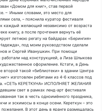
зван «Домом для книг», став первой
ке. – Иными словами, это место для
ями села, – пояснила куратор фестиваля
ток каждый желающий независимо от возраста
еке книгу, а после прочтения вернуть её
ирует летнюю регату на байдарах «Берингия»
«Надежда», под моим руководством сделали
нов и Сергей Иванушкин. При помощи
 работали над конструкцией, а Лиза Шлыкова
художественное оформление. Кстати, в День
ие второй такой «библиотеки» в здании Центра
ниг» изготовлен ребятами из 4-6 классов под
ва. «СЕТЬ КЕРЕТКУНА» ИСПОЛНЯЕТ ЖЕЛАНИЯ
девшим свет в рамках ленд-арт фестиваля
азванная так в честь одноимённого праздника,
кчи и эскимосы в конце осени. Кереткун – это
 пожелания. В этот день в яранге размещалась