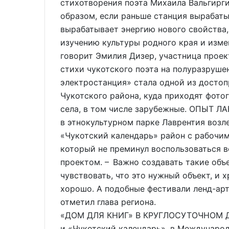
стихотворения поэта Михаила Вальгирг
образом, если раньше станция вырабаты
вырабатывает энергию нового свойства
изучению культуры родного края и изм
говорит Эмилия Дизер, участница проект
стихи чукотского поэта на полуразруше
электростанция» стала одной из досто
Чукотского района, куда приходят фото
села, в том числе зарубежные. ОПЫТ Л
в этнокультурном парке Лаврентия возл
«Чукотский календарь» район с рабочим
который не преминул воспользоваться 
проектом. – Важно создавать такие объ
чувствовать, что это нужный объект, и х
хорошо. А подобные фестивали ленд-арт
отметил глава региона.
«ДОМ ДЛЯ КНИГ» В КРУГЛОСУТОЧНОМ ДО
и «Чукотский календарь», в Междунаро