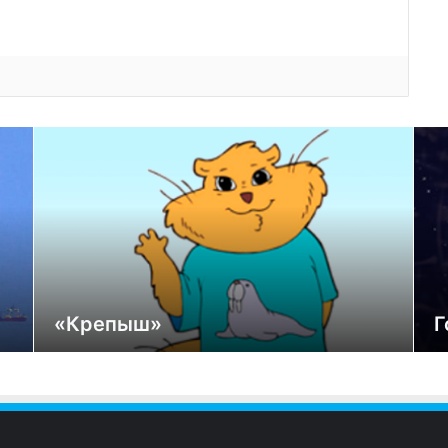
«Крепыш»
Г