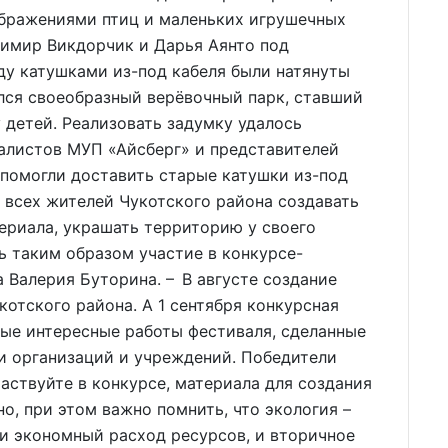
ображениями птиц и маленьких игрушечных
димир Викдорчик и Дарья Аянто под
у катушками из-под кабеля были натянуты
лся своеобразный верёвочный парк, ставший
 детей. Реализовать задумку удалось
алистов МУП «Айсберг» и представителей
 помогли доставить старые катушки из-под
 всех жителей Чукотского района создавать
ериала, украшать территорию у своего
ь таким образом участие в конкурсе-
а Валерия Буторина. – В августе создание
котского района. А 1 сентября конкурсная
мые интересные работы фестиваля, сделанные
и организаций и учреждений. Победители
аствуйте в конкурсе, материала для создания
но, при этом важно помнить, что экология –
 и экономный расход ресурсов, и вторичное