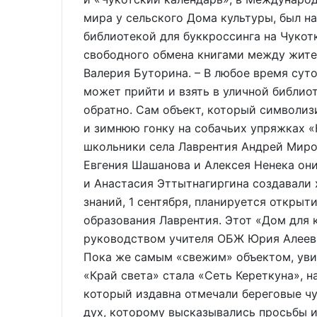
мира у сельского Дома культуры, был на
библиотекой для буккроссинга на Чукот
свободного обмена книгами между жител
Валерия Буторина. – В любое время су
может прийти и взять в уличной библиот
обратно. Сам объект, который символиз
и зимнюю гонку на собачьих упряжках 
школьники села Лаврентия Андрей Миро
Евгения Шашанова и Алексея Ненека они
и Анастасия Эттытнагиргина создавали 
знаний, 1 сентября, планируется открыт
образования Лаврентия. Этот «Дом для к
руководством учителя ОБЖ Юрия Алее
Пока же самым «свежим» объектом, уви
«Край света» стала «Сеть Кереткуна», н
который издавна отмечали береговые чу
дух, которому высказывались просьбы и