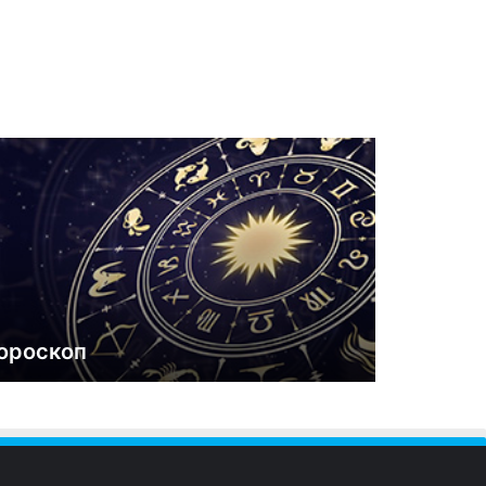
ороскоп