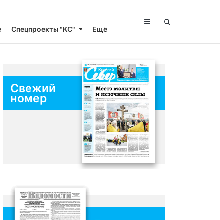
е
Спецпроекты "КС"
Ещё
Свежий
номер