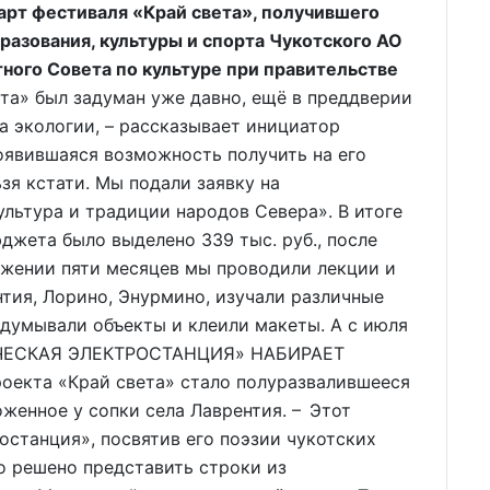
арт фестиваля «Край света», получившего
азования, культуры и спорта Чукотского АО
ого Совета по культуре при правительстве
та» был задуман уже давно, ещё в преддверии
а экологии, – рассказывает инициатор
оявившаяся возможность получить на его
зя кстати. Мы подали заявку на
ультура и традиции народов Севера». В итоге
джета было выделено 339 тыс. руб., после
тяжении пяти месяцев мы проводили лекции и
нтия, Лорино, Энурмино, изучали различные
думывали объекты и клеили макеты. А с июля
ТИЧЕСКАЯ ЭЛЕКТРОСТАНЦИЯ» НАБИРАЕТ
екта «Край света» стало полуразвалившееся
женное у сопки села Лаврентия. – Этот
останция», посвятив его поэзии чукотских
о решено представить строки из