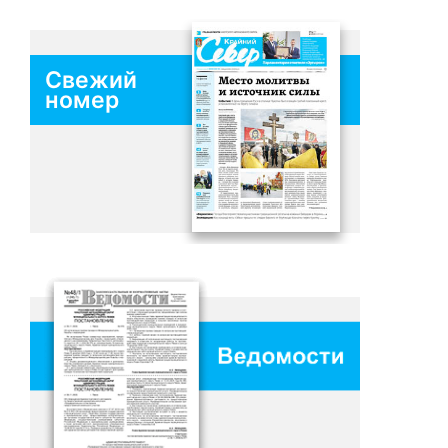
Свежий
номер