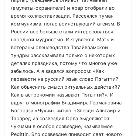
гыргыр (священное огниво), тайныквыт
(амулеты-охранители) и ярар отобрали во
время коллективизации. Рассеялся туман
коммунизма, погас воинствующий атеизм. В
России всё больше стали интересоваться
народной мудростью. И я увлёкся. Мать и
ветераны оленеводства Тавайваамской
тундры рассказывали только о некоторых
деталях праздника, потому что многое уже
забылось. А я задался вопросом: «Как
перевести на русский язык слово Пэгытти?
Как объяснить смысл ритуальных действий?
Как в астрономии называют Пэгытти?». И
вдруг в монографии Владимира Германовича
Богораза «Чукчи» читаю: «Звёзды Альтаир и
Тараред из созвездия Орла выделяются
чукчами в особое созвездие, называемое
Pegittin. Это созвездие приводит свет нового