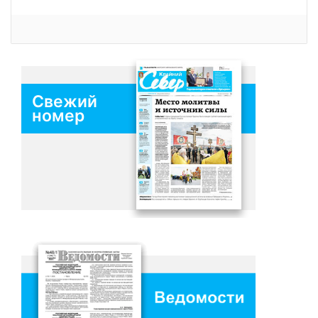
Свежий
номер