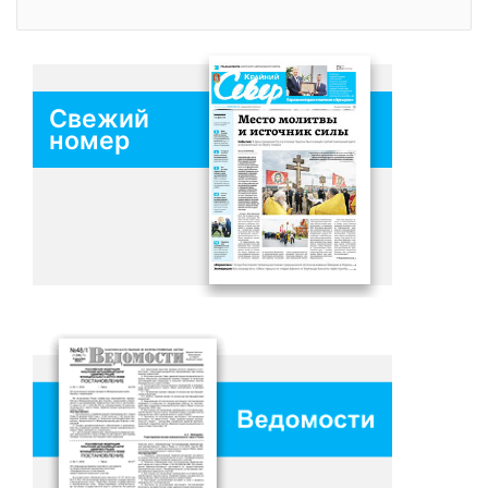
Свежий
номер