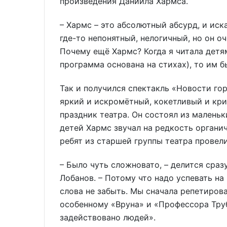
произведения Даниила Хармса.
– Хармс – это абсолютный абсурд, и иск
где-то непонятный, нелогичный, но он оч
Почему ещё Хармс? Когда я читала детям
программа основана на стихах), то им б
Так и получился спектакль «Новости гор
яркий и искромётный, кокетливый и кр
праздник театра. Он состоял из малень
детей Хармс звучал на редкость органич
ребят из старшей группы театра провел
– Было чуть сложновато, – делится сра
Лобанов. – Потому что надо успевать на
слова не забыть. Мы сначала репетиров
особенному «Вруна» и «Профессора Труб
задействовано людей».