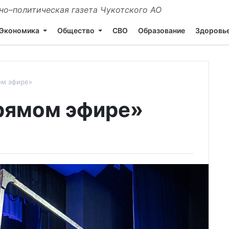
о–политическая газета Чукотского АО
Экономика
Общество
СВО
Образование
Здоровь
ом эфире»
рямом эфире»