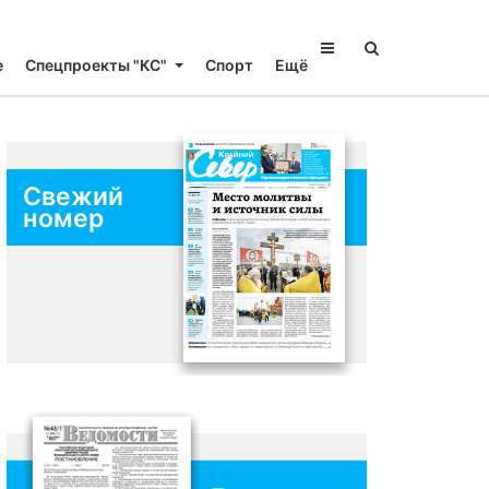
е
Спецпроекты "КС"
Спорт
Ещё
Свежий
номер