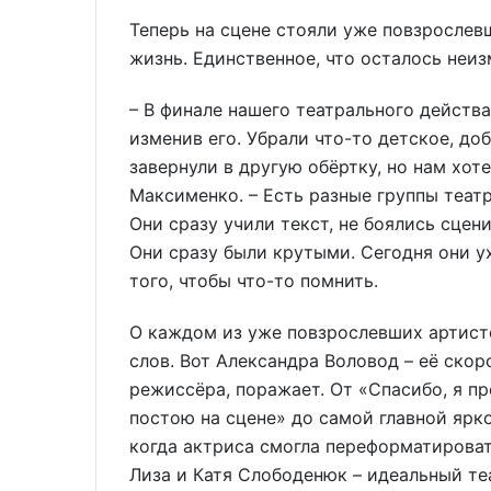
Теперь на сцене стояли уже повзрослев
жизнь. Единственное, что осталось неи
– В финале нашего театрального действ
изменив его. Убрали что-то детское, до
завернули в другую обёртку, но нам хоте
Максименко. – Есть разные группы теат
Они сразу учили текст, не боялись сцени
Они сразу были крутыми. Сегодня они ух
того, чтобы что-то помнить.
О каждом из уже повзрослевших артисто
слов. Вот Александра Воловод – её скор
режиссёра, поражает. От «Спасибо, я п
постою на сцене» до самой главной ярко
когда актриса смогла переформатироват
Лиза и Катя Слободенюк – идеальный т