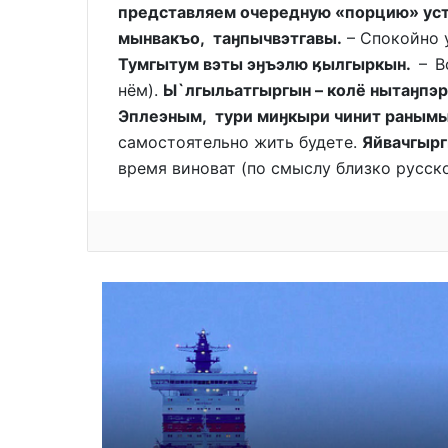
представляем очередную «порцию» уст
мынвакъо, таӈпычвэтгавы.
– Спокойно 
Тумгытум вэты эӈъэлю ӄылгыркын.
– Вс
нём).
Ы`лгыльатгыргын – колё нытаӈпэр
Эплеэным, тури миӈкыри чинит ранымы
самостоятельно жить будете.
Яйвачгырг
время виноват (по смыслу близко русск