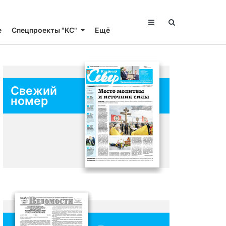
е
Спецпроекты "КС"
Ещё
Свежий
номер