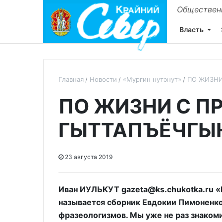
Общественн
Власть
Главная
Новости
«Мургин нутэнут»
ПО ЖИЗНИ
ПО ЖИЗНИ С П
ГЫТТАПЪЁЧГЫ
23 августа 2019
Иван ИУЛЬКУТ gazeta@ks.chukotka.ru «
называется сборник Евдокии Пимоненко
фразеологизмов. Мы уже не раз знакоми