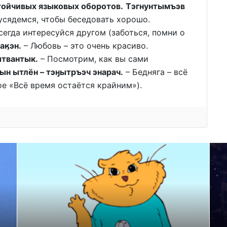
ойчивых языковых оборотов.
Тэгнунтымъэв
усядемся, чтобы беседовать хорошо.
егда интересуйся другом (заботься, помни о
аӄэн.
– Любовь – это очень красиво.
твантык.
– Посмотрим, как вы сами
ын ытлён – тэӈытръэч энарач.
– Бедняга – всё
ое «Всё время остаётся крайним»).