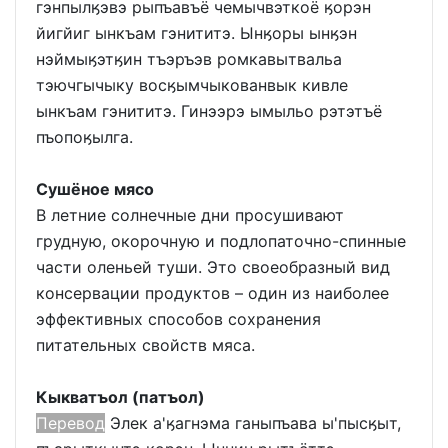
гэнпылӄэвэ рыпъавъё чемычвэткоё ӄорэн
йигйиг ынкъам гэнититэ. Ынӄоры ынӄэн
нэймыӄэтӄин тъэръэв ромкавытвальа
тэючгычыку восӄымчыкованвык кивле
ынкъам гэнититэ. Гинээрэ ымыльо рэтэтъё
пъопоӄылга.
Сушёное мясо
В летние солнечные дни просушивают
грудную, окорочную и подлопаточно-спинные
части оленьей туши. Это своеобразный вид
консервации продуктов – один из наиболее
эффективных способов сохранения
питательных свойств мяса.
Кыкватъол (патъол)
Перевод
Элек а'ӄагнэма ганыпъава ы'пысӄыт,