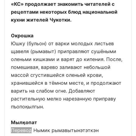
«КС» продолжает знакомить читателей с
рецептами некоторых блюд национальной
кухни жителей Чукотки.
Окрошка
Юшку (бульон) от варки молодых листьев
щавеля (рымавыт) приправляют сушёными
оленьми кишками и варят до кипения. После,
помешивая, варево заливают небольшой
массой сгустившейся оленьей крови,
хранившейся в тёмном месте, и продолжают
варить на слабом огне. Добавляют
растительную мелко нарезанную приправу
пъопоӄылгын.
Мылӄопат
Перевод
Нымик рымавытынэтэткэн