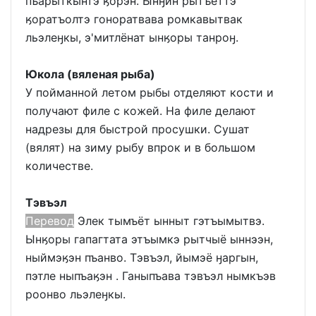
пъарыткынтэ ӄорэн. Ынӈин рытъёттэ
ӄоратъолтэ гоноратвава ромкавытвак
льэлеӈкы, э'митлёнат ынӄоры танроӈ.
Юкола (вяленая рыба)
У пойманной летом рыбы отделяют кости и
получают филе с кожей. На филе делают
надрезы для быстрой просушки. Сушат
(вялят) на зиму рыбу впрок и в большом
количестве.
Тэвъэл
Перевод
Элек тымъёт ынныт гэтъымытвэ.
Ынӄоры гапагтата этъымкэ рытчыё ыннээн,
ныймэӄэн пъанво. Тэвъэл, йымэё ӈаргын,
пэтле ныпъаӄэн . Ганыпъава тэвъэл нымкъэв
роонво льэлеӈкы.