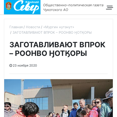
Общественно–политическая газета
Чукотского АО
Главная
Новости
«Мургин нутэнут»
ЗАГОТАВЛИВАЮТ ВПРОК – РООНВО ӇОТӃОРЫ
ЗАГОТАВЛИВАЮТ ВПРОК
– РООНВО ӇОТӃОРЫ
23 ноября 2020