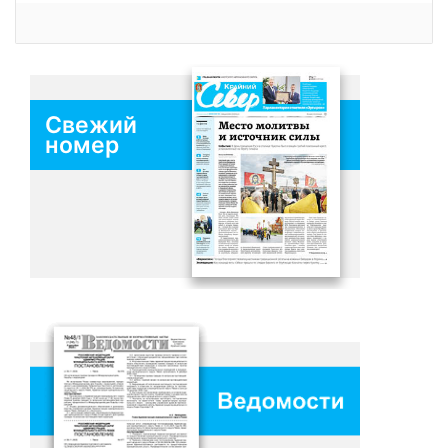
Свежий
номер