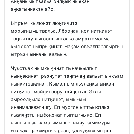
Аӈӄанымытвальа рилӄык ныёӄэн
аӈӄагыннэкэн айо.
Ытръэч кылюкэт люӈгичитэ
морыгнымытвальа. Лёорӈан, ӄол нитӄинэт
тэӈвытку лыгоонъынтальа амратгэмавма
кылюкэт ныпрыӄинэт. Наӄам овъалпэрагыргын
ытръэч ыннаны вальын.
Чукоткак нымкыӄинэт тыӈачьылгыт
нынӈэӄинэт, ръэнутэт таӈгэчеӈ вальыт ынкъам
нынӄитэвӄинэт. Ӄымэл-ым льэлеӈкы ынӄэн
нитӄинэт мэйӈинээру тэйӈэтык. Этлы
амроолӄылё нитӄинэт, ымы-ым
инэнмэлевэтичгу. Еп мургин ыттъыютльэ
льаляӈэты ныёоӄэнат пыгпыгчыко. Еп
ныппыльав вама ымыльо нынутэгчимури
ытльак, ӈэвмиргык рээн, ӄэльуӄым ынӈин