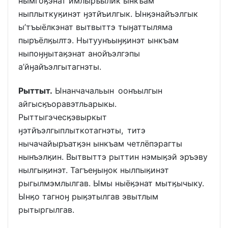
нымгоӄэнат имлыръылик ынкъам
ныплыткуӄинэт ӈэтйъилгык. Ынӄэнайъэлгык
ы’тъыёлкэнат вытвыттэ тыӈаттыляма
пыръёлӄылтэ. Нытуунъыӈӄинэт ынкъам
ныпоӈӈытаӄэнат анойъэлгэпы
а’йӈайъэлгытагнэты.
Рыттыт.
Ынанчачальын оонъылгын
айгысӄъоравэтльарыкы.
Рыттыгэчесӄэвыркыт
ӈэтйъэлгыплыткотагнэты, титэ
нычачайыръатӄэн ынкъам четлёпэрагты
нынъэлӄин. Вытвыттэ рыттин нэмыӄэй эръэву
нылгыӄинэт. Тагъеӈыӈок нылпыӄинэт
рыгылмэмлылгав. Ымы ныёӄэнат мытӄычыку.
Ынӄо тагноӈ рыӄэтылгав эвытлым
рытыргылгав.