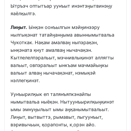
Ытръэч оптытъар уунъыт инэнтэӈытвинэӈу
яаёлӄылтэ.
Лиӈыт.
Ынӄэн оонъылгын мэйӈинээру
нылгыӄэнат татайӈанӈыма авыннымытвальа
Чукоткак. Наӄам амалваӈ ныпэраӄэн,
ынӄэната ӄнут амалваӈ нычачаӄэн.
Кытлелелпэральыт, мэчнивлыӄинэт аллягты
вальыт, овпэральыт ынкъам мачмайыӈкы
вальыт алваӈ нычачаӄэнат, нэмыӄэй
нэллегӄинэт.
Уунъырилӄык еп талянъяпкэнайпы
нымытвальа ныёӄэн. Нытуунъырилӄыӈӄинэт
ымы эмнуӈыльыт ымы аӈӄанымытвальыт.
Лиӈыт, вытвыттэ, рымавыт, лыгуунъыт,
вэривычьын, ӄорапонты, к,орэн айо.