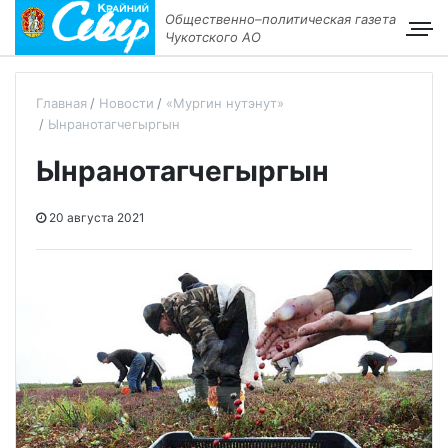
Общественно–политическая газета
Чукотского АО
Главная
Новости
«Мургин нутэнут»
Ынранотагчегыргын
Ынранотагчегыргын
20 августа 2021