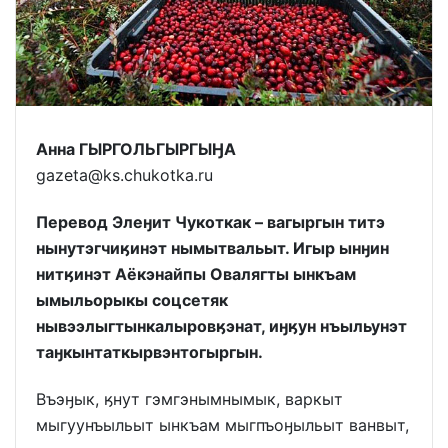
Анна ГЫРГОЛЬГЫРГЫӇА
gazeta@ks.chukotka.ru
Перевод Элеӈит Чукоткак – вагыргын титэ
нынутэгчиӄинэт нымытвальыт. Игыр ынӈин
нитӄинэт Аёкэнайпы Овалягты ынкъам
ымыльорыкы соцсетяк
нывээлыгтынкалыровӄэнат, иӈӄун нъыльунэт
таӈкынтаткырвэнтогыргын.
Въэӈык, ӄнут гэмгэнымнымык, варкыт
мыгуунъыльыт ынкъам мыгпъоӈыльыт ванвыт,