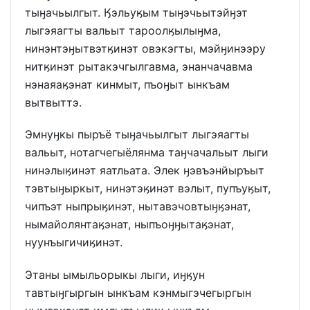
тыӈачьылгыт. Ӄэльуӄым тыӈэчьытэйӈэт
лыгэяагты вальыт тароолӄылыӈма,
нинэнтэӈытвэтӄинэт овэкэгты, мэйӈинээру
нитӄинэт рытакэчгылгавма, энанчачавма
нэнаяаӄэнат кинмыт, пъоӈыт ынкъам
вытвыттэ.
Эмнуӈкы пыръё тыӈачьылгыт лыгэяагты
вальыт, нотагчегыёлянма таӈчачальыт лыги
нинэлыӄинэт яатльата. Элек ӈэвъэнйыръыт
тэвтыӈыркыт, нинэтэӄинэт вэлыт, пупъуӄыт,
чипъэт ныпрыӄинэт, нытавэчовтыӈӄэнат,
нымайолянтаӄэнат, ныпъоӈӈытаӄэнат,
нуунъыгичиӄинэт.
Этаны ымыльорыкы лыги, иӈӄун
тавтыӈгыргын ынкъам кэнмыгэчегыргын