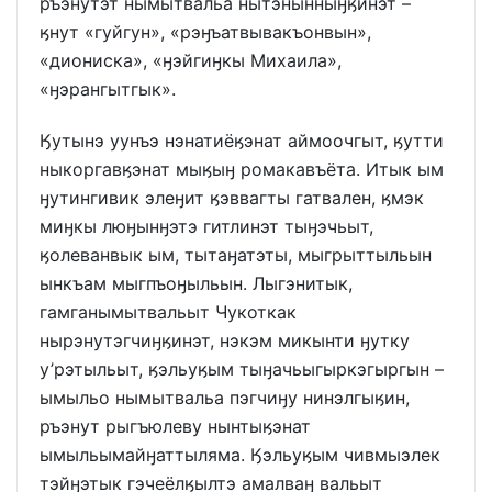
ръэнутэт нымытвальа нытэнынныӈӄинэт –
ӄнут «гуйгун», «рэӈъатвывакъонвын»,
«диониска», «ӈэйгиӈкы Михаила»,
«ӈэрангытгык».
Ӄутынэ уунъэ нэнатиёӄэнат аймоочгыт, ӄутти
ныкоргавӄэнат мыӄыӈ ромакавъёта. Итык ым
ӈутингивик элеӈит ӄэввагты гатвален, ӄмэк
миӈкы люӈынӈэтэ гитлинэт тыӈэчьыт,
ӄолеванвык ым, тытаӈатэты, мыгрыттыльын
ынкъам мыгпъоӈыльын. Лыгэнитык,
гамганымытвальыт Чукоткак
нырэнутэгчиӈӄинэт, нэкэм микынти ӈутку
у’рэтыльыт, ӄэльуӄым тыӈачьыгыркэгыргын –
ымыльо нымытвальа пэгчиӈу нинэлгыӄин,
ръэнут рыгъюлеву нынтыӄэнат
ымыльымайӈаттыляма. Ӄэльуӄым чивмыэлек
тэйӈэтык гэчеёлӄылтэ амалваӈ вальыт