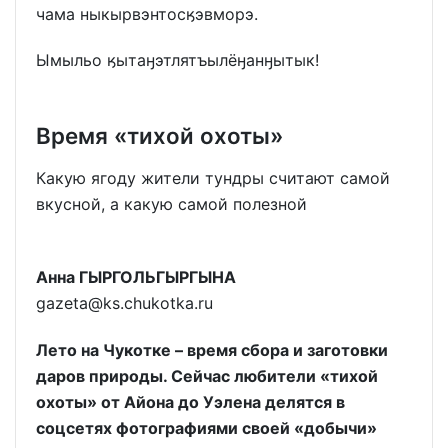
чама ныкырвэнтосӄэвморэ.
Ымыльо ӄытаӈэтлятъылёӈанӈытык!
Время «тихой охоты»
Какую ягоду жители тундры считают самой
вкусной, а какую самой полезной
Анна ГЫРГОЛЬГЫРГЫНА
gazeta@ks.chukotka.ru
Лето на Чукотке – время сбора и заготовки
даров природы. Сейчас любители «тихой
охоты» от Айона до Уэлена делятся в
соцсетях фотографиями своей «добычи»