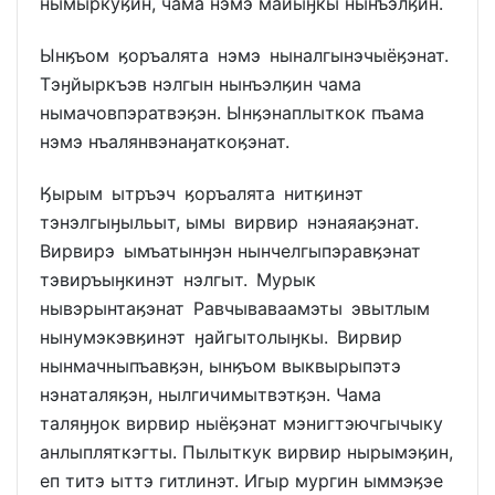
нымыркуӄин, чама нэмэ майыӈкы нынъэлӄин.
Ынӄъом ӄоръалята нэмэ ныналгынэчыёӄэнат.
Тэӈйыркъэв нэлгын нынъэлӄин чама
нымачовпэратвэӄэн. Ынӄэнаплыткок пъама
нэмэ нъалянвэнаӈаткоӄэнат.
Ӄырым ытръэч ӄоръалята нитӄинэт
тэнэлгыӈыльыт, ымы вирвир нэнаяаӄэнат.
Вирвирэ ымъатынӈэн нынчелгыпэравӄэнат
тэвиръыӈкинэт нэлгыт. Мурык
нывэрынтаӄэнат Равчываваамэты эвытлым
нынумэкэвӄинэт ӈайгытолыӈкы. Вирвир
нынмачныпъавӄэн, ынӄъом выквырыпэтэ
нэнаталяӄэн, нылгичимытвэтӄэн. Чама
таляӈӈок вирвир ныёӄэнат мэнигтэючгычыку
анлыпляткэгты. Пылыткук вирвир нырымэӄин,
еп титэ ыттэ гитлинэт. Игыр мургин ыммэӄэе