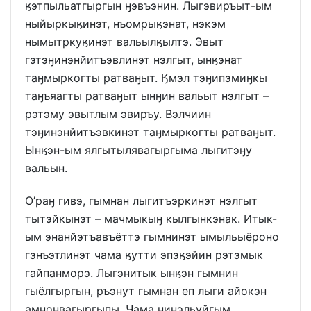
ӄэтпыльатгыргын ӈэвъэнин. Лыгэвиръыт-ым
ныйыркыӄинэт, нъомрыӄэнат, нэкэм
нымытркуӄинэт вальылӄылтэ. Эвыт
гэтэӈинэнйитъэвлинэт нэлгыт, ынӄэнат
таӈмыркогты ратваӈыт. Ӄмэл тэӈипэмиӈкы
таӈъяагты ратваӈыт ынӈин вальыт нэлгыт –
рэтэму эвытлым эвиръу. Вэлчиин
тэӈинэнйитъэвкинэт таӈмыркогты ратваӈыт.
Ынӄэн-ым ялгытылявагыргыма лыгитэӈу
вальын.
О’раӈ гивэ, гымнан лыгитъэркинэт нэлгыт
тытэйкынэт – мачмыкыӈ кылгынкэнак. Итык-
ым энанйэтъавъёттэ гымнинэт ымыльыёроно
гэнъэтлинэт чама ӄутти эпэӄэйин рэтэмык
гайпанморэ. Лыгэнитык ынӄэн гымнин
гыёлгыргын, ръэнут гымнан еп лыги айокэн
амноӈвагыргыпы. Чама нинэльуйгым