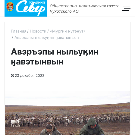
Общественно–политическая газета
Чукотского АО
Главная
Новости
«Мургин нутэнут»
Авэръэпы ныльуӄин ӈавэтынвын
Авэръэпы ныльуӄин
ӈавэтынвын
23 декабря 2022