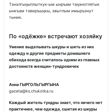
Тэнэлгыӈыплыткук-ым ынръам таӈэнотлятык
ынкъам тэвиръыӈкы, эвытлым имыръэнут
тыник.
По «одёжке» встречают хозяйку
Умение выделывать шкуры и шить из них
одежду и другие предметы домашнего
обихода всегда считалось одним из главных
достоинств женщин-тундровичек
Анна ГЫРГОЛЬГЫРГЫНА
gazeta@ks.chukotka.ru
Каждый житель тундры знает, что ничего нет
практичнее, чем одежда, сшитая из шкуры