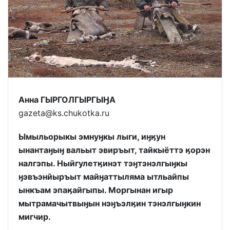
Анна ГЫРГОЛГЫРГЫӇА
gazeta@ks.chukotka.ru
Ымыльорыкы эмнуӈкы лыги, иӈӄун
ынантаӈыӈ вальыт эвиръыт, тайкыёттэ ӄорэн
налгэпы. Ныйгулетӄинэт тэӈтэнэлгыӈкы
ӈэвъэнйыръыт майӈаттыляма ытльайпы
ынкъам эпаӄайгыпы. Моргынан игыр
мытрамачытвыӈын нэӈъэлӄин тэнэлгыӈкин
мигчир.