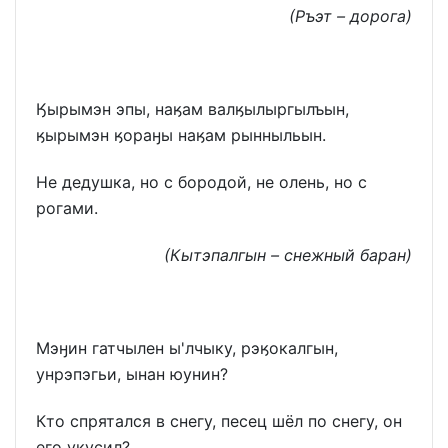
(Ръэт – дорога)
Ӄырымэн эпы, наӄам валӄылыргылъын,
ӄырымэн ӄораӈы наӄам рынныльын.
Не дедушка, но с бородой, не олень, но с
рогами.
(Кытэпалгын – снежный баран)
Мэӈин гатчылен ы'лчыку, рэӄокалгын,
унрэпэгьи, ынан юунин?
Кто спрятался в снегу, песец шёл по снегу, он
его укусил?