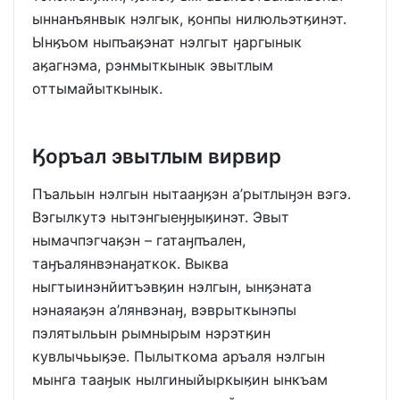
ыннанъянвык нэлгык, ӄонпы нилюльэтӄинэт.
Ынӄъом ныпъаӄэнат нэлгыт ӈаргынык
аӄагнэма, рэнмыткынык эвытлым
оттымайыткынык.
Ӄоръал эвытлым вирвир
Пъальын нэлгын нытааӈӄэн а’рытлыӈэн вэгэ.
Вэгылкутэ нытэнгыеӈӈыӄинэт. Эвыт
нымачпэгчаӄэн – гатаӈпъален,
таӈъалянвэнаӈаткок. Выква
ныгтыинэнйитъэвӄин нэлгын, ынӄэната
нэнаяаӄэн а’лянвэнаӈ, вэврыткынэпы
пэлятыльын рымнырым нэрэтӄин
кувлычьыӄэе. Пылыткома аръаля нэлгын
мынга тааӈык нылгиныйыркыӄин ынкъам