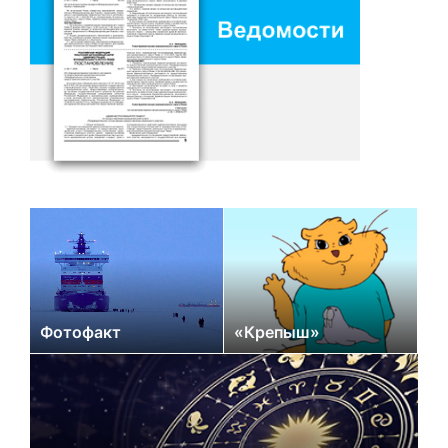
Фотофакт
«Крепыш»