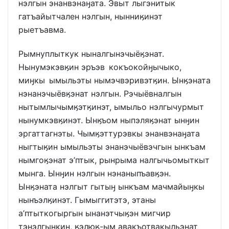
нэлгын энанвэнаӈата. Эвыт лыгэнитык
гатъайытчален нэлгын, нынниӄинэт
рыетъавма.
Рымнуплыткук ныналгынэчыёӄэнат.
Нынумэкэвӄин эръэв кокъокойӈычыко,
миӈкы ымыльэты нымэчвэривэтӄин. Ынӄэната
нэнанэчыёвӄэнат нэлгын. Рэчыёвналгын
нытымлычымӄэтӄинэт, ымыльо нэлгычурмыт
нынумкэвӄинэт. Ынӄъом ныпэляӄэнат ынӈин
эргаттагнэты. Чымӄэттурэвкы энанвэнаӈата
ныгтыӄин ымыльэты энанэчыёвэчгын ынкъам
нымгоӄэнат э’птык, рынрыма налгычьомыткыт
мынга. Ынӈин нэлгын нэнаныпъавӄэн.
Ынӄэната нэлгыт гытыӈ ынкъам мачмайыӈкы
нынъэлӄинэт. Гымыггитэтэ, этаны
а’птыткогыргын ынанэтчыӄэн мигчир
тэнэлгыӈкин, ӄэлюӄ-ым авакъотвакыльэнат