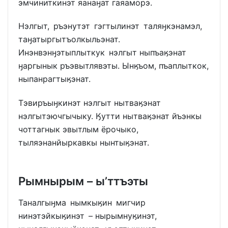
эмчиниткинэт яанаӈат гаяаморэ.
Нэлгыт, ръэнутэт гэгтылинэт таляӈкэнамэл,
таӈатыргытъолкыльэнат.
Инэнвэнӈэтыплыткук нэлгыт ныпъаӄэнат
ӈаргынык ръэвытлявэты. Ынӄъом, пъаплыткок,
ныпанрагтыӄэнат.
Тэвиръыӈкинэт нэлгыт нытваӄэнат
нэлгытэючгычыку. Ӄутти нытваӄэнат йъэнкы
чоттагнык эвытлым ёрочыко,
тыляэнанйыркавкы нынтыӄэнат.
Рымнырым – ы’ттъэты
Таналгыӈма нымкыӄин мигчир
нинэтэйкыӄинэт – нырымнуӄинэт,