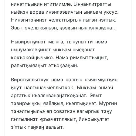
нинэттъыӄин ититмимле. Ыннанлитрагты
ныёӄэн ворва инэнпээвичгын ынкъам уксус.
Нинэгитэӄинэт челгатгыргын лыгэн нэлгык.
Эвыт эчелыкыльэн, ӄээӄын нынпэлявӄэнат.
Нывирэтӄинэт мынга, гынупытти нэмэ
нынумэкэвӄинэт ынкъам ныёӄэнат
кокъокойӈычыко. Нэмэ римлыттъыӈыт,
рапытӄыяаӈыт этъоӄааӄын.
Вирэтыплыткук нэмэ нэлгын нычымӄэтӄин
ӄнут налгынэчыёплыткок. Ынкъам энмэч
эргатык нъалянвэнаӈаткоӄэнат. Эвыт
тэвиръыӈкы яаёлӄыл, нъэптыӄинэт. Мургин
тэнэлгыӈыльэ еп совэткэн вагыргык тэӈу
гэлгылинэт ӄръачетплякыт, йинрыкултэт
э’птык таӈяаӈ вальыт.