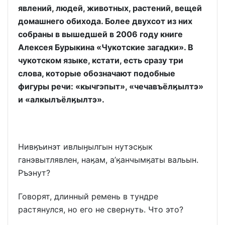
явлений, людей, животных, растений, вещей
домашнего обихода. Более двухсот из них
собраны в вышедшей в 2006 году книге
Алексея Бурыкина «Чукотские загадки». В
чукотском языке, кстати, есть сразу три
слова, которые обозначают подобные
фигуры речи: «кычгэпыт», «чечавъёлӄылтэ»
и «алкылъёлӄылтэ».
Нивӄъинэт ивлыӈылгын нутэсӄык
ганэвытлявлен, наӄам, а’ӄанчымӄаты вальын.
Ръэнут?
Говорят, длинный ремень в тундре
растянулся, но его не свернуть. Что это?