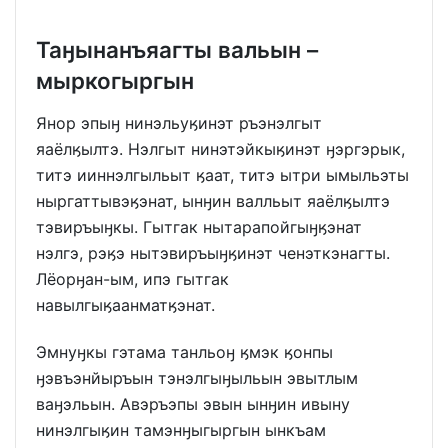
Таӈынанъяагты вальын –
мыркогыргын
Янор эпыӈ нинэльуӄинэт ръэнэлгыт
яаёлӄылтэ. Нэлгыт нинэтэйкыӄинэт ӈэргэрык,
титэ ииннэлгыльыт ӄаат, титэ ытри ымыльэты
ныргаттывэӄэнат, ынӈин валльыт яаёлӄылтэ
тэвиръыӈкы. Гытгак нытарапойгыӈӄэнат
нэлгэ, рэӄэ нытэвиръыӈӄинэт ченэткэнагты.
Лёорӈан-ым, ипэ гытгак
навылгыӄаанматӄэнат.
Эмнуӈкы гэтама танльоӈ ӄмэк ӄонпы
ӈэвъэнйыръын тэнэлгыӈыльын эвытлым
ваӈэльын. Авэръэпы эвын ынӈин ивыну
нинэлгыӄин тамэнӈыгыргын ынкъам