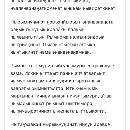
ныналгынэчыёӄэнат, нъэптыӄинэт,
нъалянвэнаӈаткоӄэнат ынкъам нывирэтӄинэт.
Нырымнуӄинэт ӈэвъэнйыръыт энанвэнаӈата,
рэӄык гынунык ковлёкы вальын
пылвынтылгын. Рымнома нэлгын виврык
нытрилӄинэт. Пылвынтылгын эгтыкэ
нынтыӄинэт чама энанвэнаӈамнак.
Рымныгтык мури ныйгуленмури еп ӈаакаӄаё
вама. Илкин ы’ттъыт пэнин а’тчатвальыт
чымче ынкъам нинэнуӄинэт эрэтыльын
вэврэпы рымнытъолтэ. Итык-ым ымы
моргынан гичиву ынӄэн нинэлгымури, а’тав
нымэйыӈкинэт рымныт ныгтыморэ,
ныпичьырэтӄинэт ынӄэната ы’ттъыӄэгти.
Нытэӈъэвӄэй нырымнуӄинэт, иӈӄун эрэвкэ