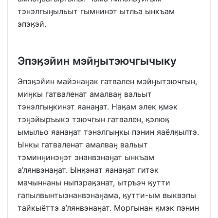
тэнэлгыӈыльыт гымнинэт ытльа ынкъам
эпэӄэй.
Эпэӄэйин мэйӈытэючгычыку
Эпэӄэйин майэнаӈак гатвален мэйӈытэючгын,
миӈкы гатваленат амалваӈ вальыт
тэнэлгыӈкинэт яанаӈат. Наӄам элек ӄмэк
тэӈэйыръыкэ тэючгын гатвален, ӄэлюӄ
ымыльо яанаӈат тэнэлгыӈкы пэнин яаёлӄылтэ.
Ынкы гатваленат амалваӈ вальыт
тэминӈинэӈэт энанвэнаӈат ынкъам
а’лянвэнаӈат. Ынӄэнат яанаӈат гитэк
мачыннаны ныпэраӄэнат, ытръэч ӄутти
гапылвынтыэнанвэнаӈама, ӄутти-ым выквэпы
тайкыёттэ а’лянвэнаӈат. Моргынан ӄмэк пэнин