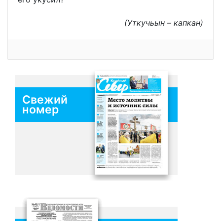
(Уткучьын – капкан)
Свежий
номер