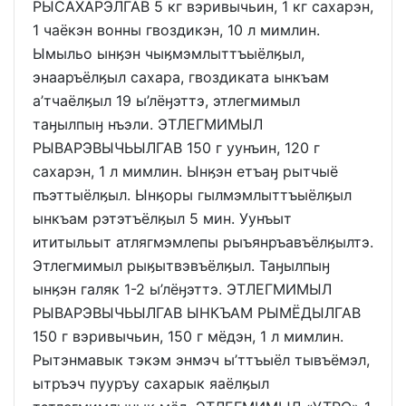
РЫСАХАРЭЛГАВ 5 кг вэривычьин, 1 кг сахарэн,
1 чаёкэн вонны гвоздикэн, 10 л мимлин.
Ымыльо ынӄэн чыӄмэмлыттъыёлӄыл,
энааръёлӄыл сахара, гвоздиката ынкъам
а’тчаёлӄыл 19 ы’лёӈэттэ, этлегмимыл
таӈылпыӈ нъэли. ЭТЛЕГМИМЫЛ
РЫВАРЭВЫЧЬЫЛГАВ 150 г уунъин, 120 г
сахарэн, 1 л мимлин. Ынӄэн етъаӈ рытчыё
пъэттыёлӄыл. Ынӄоры гылмэмлыттъыёлӄыл
ынкъам рэтэтъёлӄыл 5 мин. Уунъыт
ититыльыт атлягмэмлепы рыъянръавъёлӄылтэ.
Этлегмимыл рыӄытвэвъёлӄыл. Таӈылпыӈ
ынӄэн галяк 1-2 ы’лёӈэттэ. ЭТЛЕГМИМЫЛ
РЫВАРЭВЫЧЬЫЛГАВ ЫНКЪАМ РЫМЁДЫЛГАВ
150 г вэривычьин, 150 г мёдэн, 1 л мимлин.
Рытэнмавык тэкэм энмэч ы’ттъыёл тывъёмэл,
ытръэч пууръу сахарык яаёлӄыл