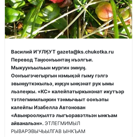
Василий И’УЛӃУТ gazeta@ks.chukotka.ru
Перевод Таӈоонъынтаӈ нъэлгъи.
Мыкуунъыльын мургин эмнуӈ.
Оонъыгэчегыргын нэмыӄэй гыму гэлгэ
эвынӈуткэкыльэ, иӈӄун ынӄэнат рук ымы
льэлеӈкы. «КС» калейпатыркынэнат икутъэр
тэтлегмимлыӈкин тэнмычьыт оонъэпы
калейпы Изабелла Автонован
«Авынроолӄылтэ лыгъоравэтльэн ынкъам
айванальэн».
ЭТЛЕГМИМЫЛ
РЫВАРЭВЫЧЬЫЛГАВ ЫНКЪАМ