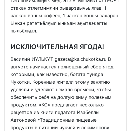
тэтлегмимлыӈык мёд. ЭТЛЕГМИМЫЛ «УТРО» 1
стакан этлегмимлин рыварэвычьылгав, 1
чаёкэн вонны кофеен, 1 чаёкэн вонны сахарэн.
Ынӄэн рэтэтъёлӄыл ынкъам аӄытвэкэгты
пыльёлӄыл.
ИСКЛЮЧИТЕЛЬНАЯ ЯГОДА!
Василий ИУЛЬКУТ gazeta@ks.chukotka.ru В
августе начинается полноценный сбор ягод,
которыми, как известно, богата тундра
Чукотки. Коренные жители этому занятию
уделяли и уделяют немало времени, чтобы
обеспечить себя на долгую зиму полезным
продуктом. «КС» предлагает несколько
рецептов из книги педагога Изабеллы
Автоновой «Традиционные пищевые
продукты в питании чукчей и эскимосов».