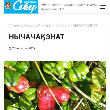
Общественно–политическая газета
Чукотского АО
Главная
Новости
«Мургин нутэнут»
НЫЧАЧАӃЭНАТ
НЫЧАЧАӃЭНАТ
25 августа 2017