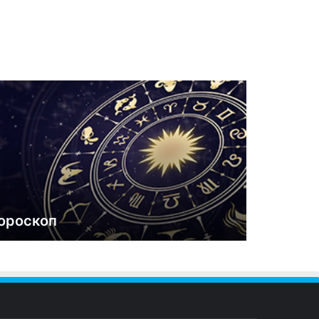
ороскоп