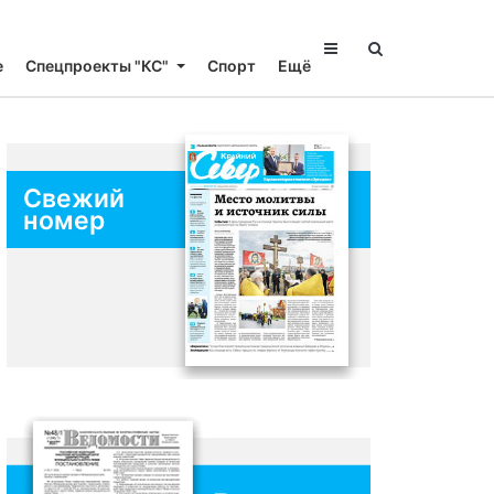
е
Спецпроекты "КС"
Спорт
Ещё
Свежий
номер