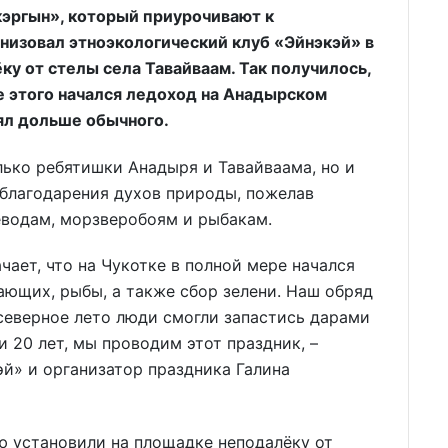
эргын», который приурочивают к
низовал этноэкологический клуб «Эйнэкэй» в
у от стелы села Тавайваам. Так получилось,
е этого начался ледоход на Анадырском
ял дольше обычного.
лько ребятишки Анадыря и Тавайваама, но и
 благодарения духов природы, пожелав
еводам, мор­зверобоям и рыбакам.
ает, что на Чукотке в полной мере начался
ющих, рыбы, а также сбор зелени. Наш обряд
 северное лето люди смогли запастись дарами
 20 лет, мы проводим этот праздник, –
й» и организатор праздника Галина
ю установили на площадке неподалёку от