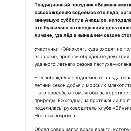
Традиционный праздник «Ваамкаанматк
освобождению водоёмов ото льда, орга
минувшую субботу в Анадыре, неподалёк
что буквально на следующий день посл
лимане, где лёд в нынешнем сезоне сто
Участники «Эйнэкэя», куда входят не то
взрослые, провели обрядовые действия
удачного летнего сезона пастухам-олен
– Освобождение водоёмов ото льда означ
летний сезон добычи морских млекопита
– это просьба о том, чтобы за короткое
природы. Ежегодно, на протяжении почти
поделилась руководитель клуба «Эйнэкэ
Нотатынагиргина.
Обряд совершался возле яранги, котору