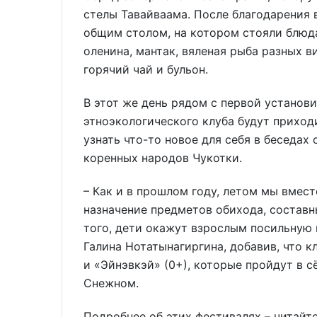
стелы Тавайваама. После благодарения
общим столом, на котором стояли блюда
оленина, мантак, вяленая рыба разных в
горячий чай и бульон.
В этот же день рядом с первой установ
этноэкологического клуба будут приход
узнать что-то новое для себя в беседа
коренных народов Чукотки.
– Как и в прошлом году, летом мы вмест
назначение предметов обихода, составн
того, дети окажут взрослым посильную 
Галина Нотатынагиргина, добавив, что к
и «Эйнэвкэй» (0+), которые пройдут в с
Снежном.
Подробнее об этих фестивалях – читайте