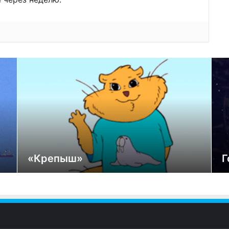
«Крепыш»
Г