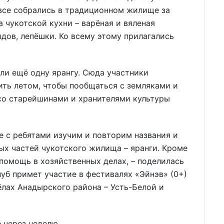
 все собрались в традиционном жилище за
 чукотской кухни – варёная и вяленая
идов, лепёшки. Ко всему этому прилагались
или ещё одну ярангу. Сюда участники
ить летом, чтобы пообщаться с земляками и
х со старейшинами и хранителями культуры
е с ребятами изучим и повторим названия и
ых частей чукотского жилища – яранги. Кроме
помощь в хозяйственных делах, – поделилась
луб примет учас­тие в фестивалях «Эйнэв» (0+)
ёлах Анадырского района – Усть-Белой и
 через неделю.