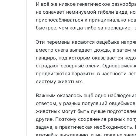
И всё же низкое генетическое разнообра
не означает неминуемой гибели вида, н
приспосабливаться к принципиально нов
быстрее, чем когда-либо за последние т
Эти перемены касаются овцебыка напрям
вместо снега выпадает дождь, а затем 
панцирь, под которым оказывается недо
страдают северные олени. Одновременно
продвигаются паразиты, в частности л
систему животных.
Важным оказалось ещё одно наблюдение
ответом, у разных популяций овцебыков 
животных могут быть лучше подготовле
другие. Поэтому сохранение разных поп
задача, а практическая необходимость.
ключей к выживанию, и мы пока не знаем