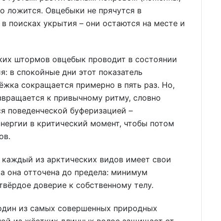
то ложится. Овцебыки не прячутся в
я в поисках укрытия – они остаются на месте и
ских штормов овцебык проводит в состоянии
я: в спокойные дни этот показатель
ёжка сокращается примерно в пять раз. Но,
звращается к привычному ритму, словно
ся поведенческой буферизацией –
нергии в критический момент, чтобы потом
ов.
 каждый из арктических видов имеет свои
ка она отточена до предела: минимум
твёрдое доверие к собственному телу.
 один из самых совершенных природных
лой из жёстких длинных волос защищает от