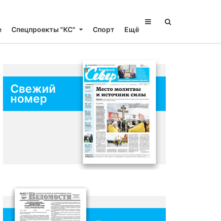
е
Спецпроекты "КС"
Спорт
Ещё
Свежий
номер