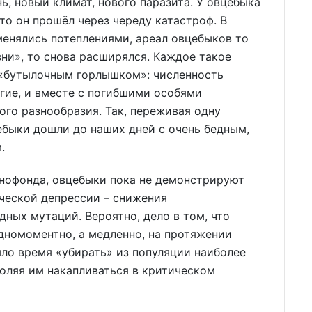
ь, новый климат, нового паразита. У овцебыка
то он прошёл через череду катастроф. В
менялись потеплениями, ареал овцебыков то
ни», то снова расширялся. Каждое такое
 «бутылочным горлышком»: численность
гие, и вместе с погибшими особями
ого разнообразия. Так, переживая одну
ебыки дошли до наших дней с очень бедным,
.
генофонда, овцебыки пока не демонстрируют
ческой депрессии – снижения
ных мутаций. Вероятно, дело в том, что
дномоментно, а медленно, на протяжении
ыло время «убирать» из популяции наиболее
воляя им накапливаться в критическом