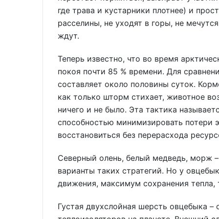
где трава и кустарники плотнее) и прос
расселины, не уходят в горы, не мечутс
ждут.
Теперь известно, что во время арктиче
покоя почти 85 % времени. Для сравнени
составляет около половины суток. Корм
как только шторм стихает, животное во
ничего и не было. Эта тактика называет
способностью минимизировать потери э
восстановиться без перерасхода ресурс
Северный олень, белый медведь, морж –
варианты таких стратегий. Но у овцебы
движения, максимум сохранения тепла, 
Густая двухслойная шерсть овцебыка –
теплоизоляторов на планете. Внешний с