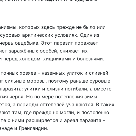
анизмы, которых здесь прежде не было или
 суровых арктических условиях. Один из
червь овцебыка. Этот паразит поражает
яет заражённых особей, снижает их
и перед холодом, хищниками и болезнями.
точных хозяев – наземных улиток и слизней.
ят сильные морозы, поэтому раньше суровые
аразита: улитки и слизни погибали, а вместе
тия червя. Но по мере потепления зимы
ется, а периоды оттепелей учащаются. В таких
ют там, где прежде не могли, и постепенно
те с ними расширяется и ареал паразита –
анаде и Гренландии.