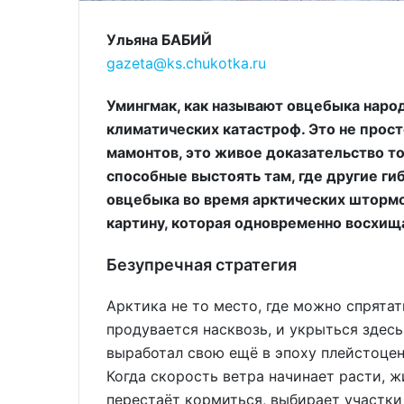
Ульяна БАБИЙ
gazeta@ks.chukotka.ru
Умингмак, как называют овцебыка наро
климатических катастроф. Это не прост
мамонтов, это живое доказательство то
способные выстоять там, где другие ги
овцебыка во время арктических штормо
картину, которая одновременно восхищ
Безупречная стратегия
Арктика не то место, где можно спрята
продувается насквозь, и укрыться здесь
выработал свою ещё в эпоху плейстоцена
Когда скорость ветра начинает расти, 
перестаёт кормиться, выбирает участк