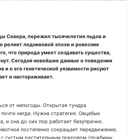
ды Севера, пережил тысячелетия льдов и
о реликт ледниковой эпохи и ровесник
го, что природа умеет создавать существа,
бнут. Сегодня новейшие данные о поведении
в и о его генетической уязвимости рисуют
ает и настораживает.
ться от непогоды. Открытая тундра
 почти негде. Нужна стратегия. Овцебык
, и она до сих пор работает безупречно.
животное постепенно сокращает передвижение,
и с густым растительным покровом (ложбины,