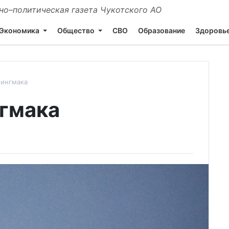
о–политическая газета Чукотского АО
Экономика
Общество
СВО
Образование
Здоровь
мингмака
гмака