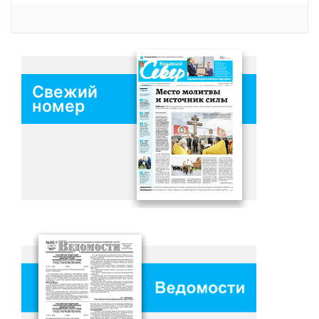
Свежий
номер