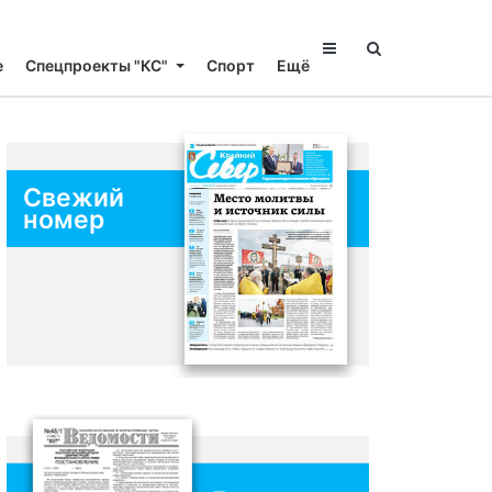
е
Спецпроекты "КС"
Спорт
Ещё
Свежий
номер