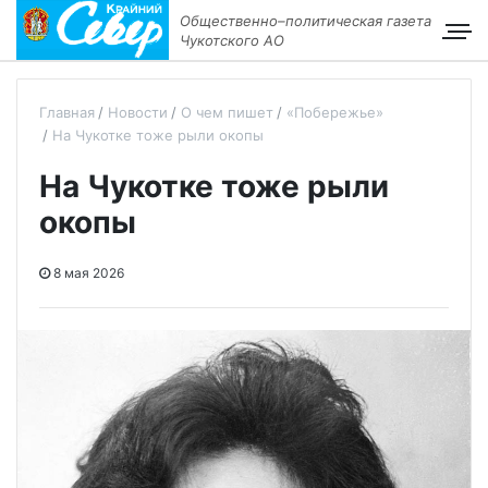
Общественно–политическая газета
Чукотского АО
Главная
Новости
О чем пишет
«Побережье»
На Чукотке тоже рыли окопы
На Чукотке тоже рыли
окопы
8 мая 2026