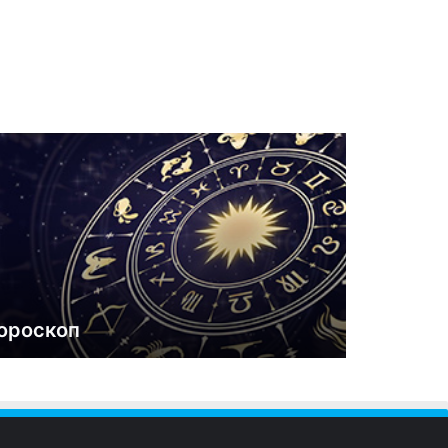
ороскоп