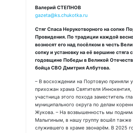
Валерий СТЕПНОВ
gazeta@ks.chukotka.ru
Стяг Спаса Нерукотворного на сопке П
Провидения. По традиции каждой весн
возносят его над посёлком в честь Вел
сопку и установку на её вершине стяга 
годовщине Победы в Великой Отечестве
бойца СВО Дмитрия Албутова.
– В восхождении на Портовую приняли 
прихожан храма Святителя Иннокентия, 
участница этого похода заместитель г
муниципального округа по делам корен
Жукова. – На возвышенность мы подним
Малыгиным, в нашу группу вошёл также 
служившего в храме звонарём. В 2025 