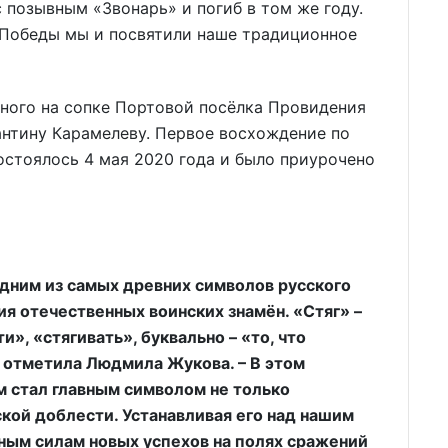
 позывным «Звонарь» и погиб в том же году.
е Победы мы и посвятили наше традиционное
рного на сопке Портовой посёлка Провидения
нтину Карамелеву. Первое восхождение по
остоялось 4 мая 2020 года и было приурочено
одним из самых древних символов русского
ия отечественных воинских знамён. «Стяг» –
», «стягивать», буквально – «то, что
 – отметила Людмила Жукова. – В этом
м стал главным символом не только
ской доблести. Устанавливая его над нашим
ым силам новых успехов на полях сражений