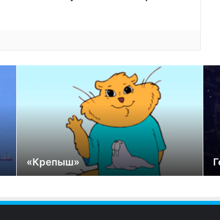
«Крепыш»
Г