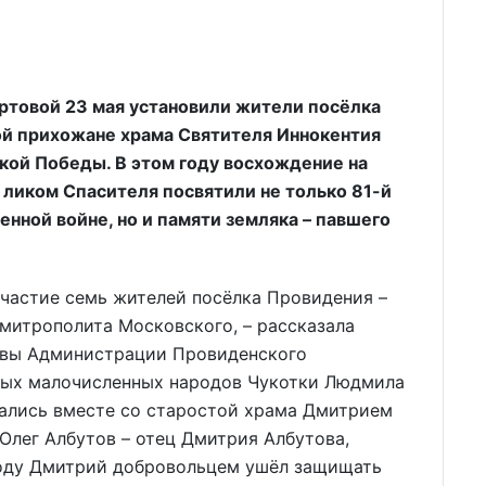
ортовой 23 мая установили жители посёлка
ой прихожане храма Святителя Иннокентия
икой Победы. В этом году восхождение на
с ликом Спасителя посвятили не только 81-й
нной войне, но и памяти земляка – павшего
участие семь жителей посёлка Провидения –
митрополита Московского, – рассказала
лавы Администрации Провиденского
ных малочисленных народов Чукотки Людмила
ались вместе со старостой храма Дмитрием
Олег Албутов – отец Дмитрия Албутова,
году Дмитрий добровольцем ушёл защищать