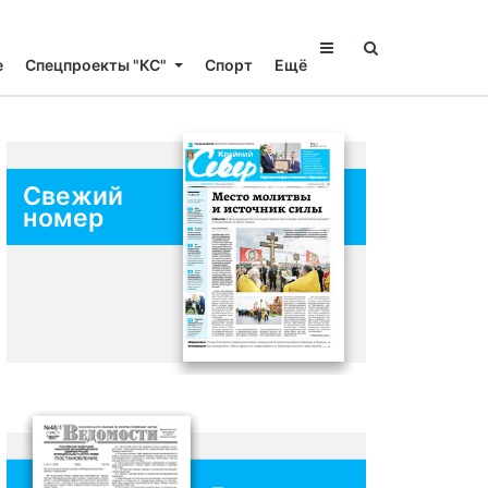
е
Спецпроекты "КС"
Спорт
Ещё
Свежий
номер