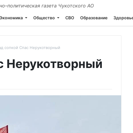
о–политическая газета Чукотского АО
Экономика
Общество
СВО
Образование
Здоровь
ад сопкой Спас Нерукотворный
с Нерукотворный