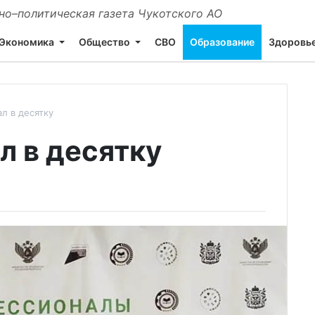
о–политическая газета Чукотского АО
Экономика
Общество
СВО
Образование
Здоровь
л в десятку
л в десятку