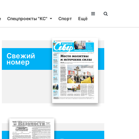
е
Спецпроекты "КС"
Спорт
Ещё
Свежий
номер