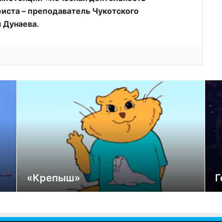
иста – преподаватель Чукотского
 Дунаева.
«Крепыш»
Г