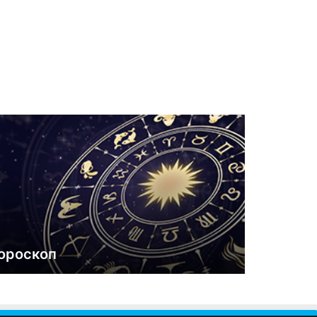
ороскоп