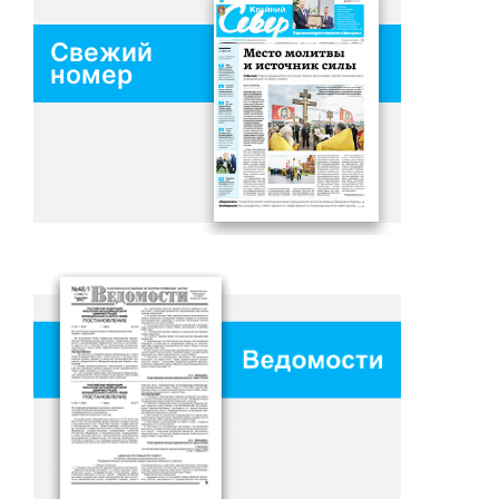
Свежий
номер