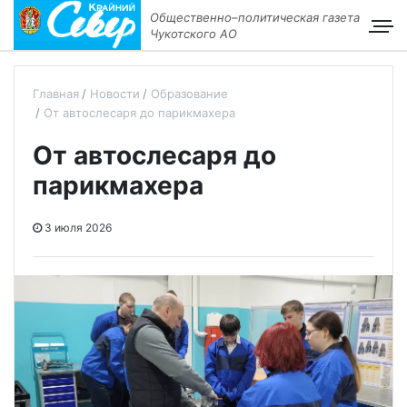
Общественно–политическая газета
Чукотского АО
Главная
Новости
Образование
От автослесаря до парикмахера
От автослесаря до
парикмахера
3 июля 2026