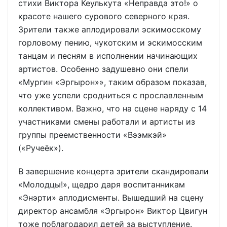
стихи Виктора Кеулькута «Неправда это!» о
красоте нашего сурового северного края.
Зрители также аплодировали эскимосскому
горловому пению, чукотским и эскимосским
танцам и песням в исполнении начинающих
артистов. Особенно задушевно они спели
«Мургин «Эргырон»», таким образом показав,
что уже успели сродниться с прославленным
коллективом. Важно, что на сцене наряду с 14
участниками смены работали и артисты из
группы преемственности «Вээмкэй»
(«Ручеёк»).
В завершение концерта зрители скандировали
«Молодцы!», щедро даря воспитанникам
«Энэрти» аплодисменты. Вышедший на сцену
директор ансамбля «Эргырон» Виктор Цвигун
тоже поблагодарил детей за выступление.