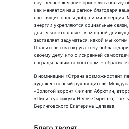
внутреннее желание приносить пользу о
как меняется наш регион благодаря ваш
настоящие послы добра и милосердия. М
энергии укрепляются социальные связи,
деятельность является мощной движуще
заставляет задуматься, какой мы хотим
Правительства округа хочу поблагодари
своему делу, кто с искренней самоотда
награды нашим волонтёрам, – обратился
В номинации «Страна возможностей» пе
художественный руководитель Междуна
«Золотой ворон» Филипп Абрютин, второ
«Пинигтук сикук» Нелля Омрынто, треть
Беринговского Екатерина Цепаева.
Благо творят