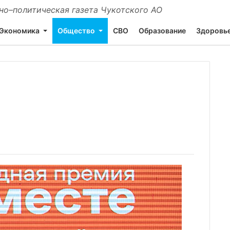
о–политическая газета Чукотского АО
Экономика
Общество
СВО
Образование
Здоровь