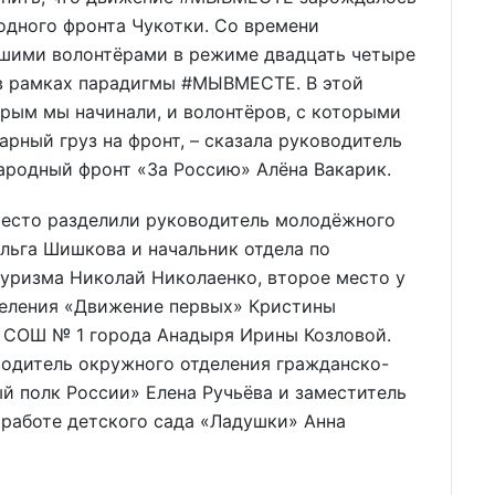
одного фронта Чукотки. Со времени
ашими волонтёрами в режиме двадцать четыре
 в рамках парадигмы #МЫВМЕСТЕ. В этой
орым мы начинали, и волонтёров, с которыми
рный груз на фронт, – сказала руководитель
ародный фронт «За Россию» Алёна Вакарик.
место разделили руководитель молодёжного
льга Шишкова и начальник отдела по
туризма Николай Николаенко, второе место у
деления «Движение первых» Кристины
в СОШ № 1 города Анадыря Ирины Козловой.
водитель окружного отделения гражданско-
й полк России» Елена Ручьёва и заместитель
 работе детского сада «Ладушки» Анна