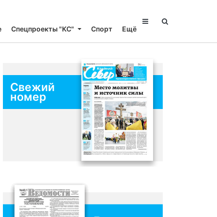
е
Спецпроекты "КС"
Спорт
Ещё
Свежий
номер