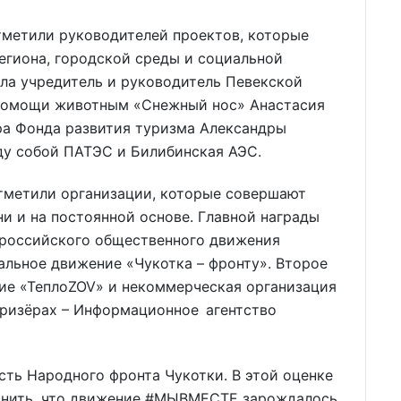
тметили руководителей проектов, которые
региона, городской среды и социальной
ла учредитель и руководитель Певекской
помощи животным «Снежный нос» Анастасия
ра Фонда развития туризма Александры
ду собой ПАТЭС и Билибинская АЭС.
отметили организации, которые совершают
и и на постоянной основе. Главной награды
ероссийского общественного движения
альное движение «Чукотка – фронту». Второе
ие «ТеплоZOV» и некоммерческая организация
ризёрах – Информационное агентство
сть Народного фронта Чукотки. В этой оценке
помнить, что движение #МЫВМЕСТЕ зарождалось