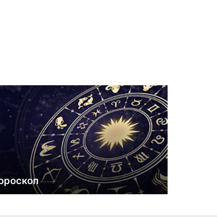
ороскоп